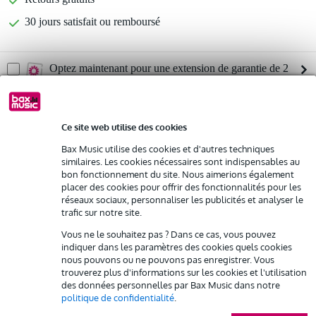
30 jours satisfait ou remboursé
Optez maintenant pour une extension de garantie de 2
ans et profitez de plus d'avantages exclusifs !
48,85 € (frais uniques)
Ce site web utilise des cookies
%
Louez ce produit
Bax Music utilise des cookies et d'autres techniques
similaires. Les cookies nécessaires sont indispensables au
bon fonctionnement du site. Nous aimerions également
Informations
Louez ce produit à partir de 70 € par mois
placer des cookies pour offrir des fonctionnalités pour les
Location de plusieurs produits à la fois : min. 300 € et max.
réseaux sociaux, personnaliser les publicités et analyser le
cardioïde 1 : cardioïde
2 500 €
trafic sur notre site.
gratuite
Puissance de crête : 2 060 W
Livraison à domicile
Vous ne le souhaitez pas ? Dans ce cas, vous pouvez
Résiliation possible du contrat après 4 mois
puissance efficace : 1 030 W
indiquer dans les paramètres des cookies quels cookies
Possibilité d'acheter votre/vos produit(s) à un tarif réduit
nous pouvons ou ne pouvons pas enregistrer. Vous
Afficher toutes les caractéristiques du produit
Remplacement rapide par Bax Music en cas de défectuosité
trouverez plus d'informations sur les cookies et l'utilisation
des données personnelles par Bax Music dans notre
politique de confidentialité
.
Accessoires (4)
Louez ce produit