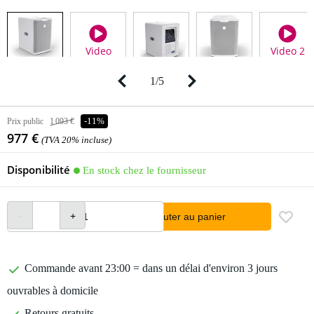
Video
Video 2
1
/
5
Prix public
1 093 €
-11%
977 €
(TVA 20% incluse)
Disponibilité
En stock chez le fournisseur
Ajouter au panier
Commande avant 23:00 = dans un délai d'environ 3 jours
ouvrables à domicile
Retours gratuits