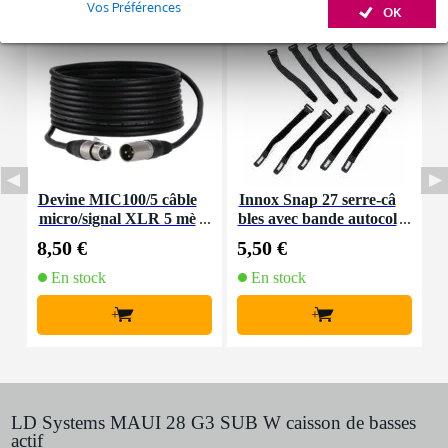
Vos Préférences
OK
Devine MIC100/5 câble
Innox Snap 27 serre-câ
micro/signal XLR 5 mè
bles avec bande autocol
K
tres
lante
8,50 €
5,50 €
9
En stock
En stock
+
+
LD Systems MAUI 28 G3 SUB W caisson de basses
actif