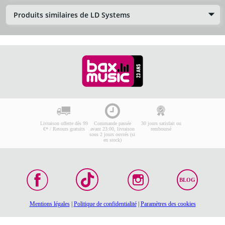
Produits similaires de LD Systems
Livraison offerte dès 99
Commande passée
30 jours satisfait ou
€* / Retours gratuits
avant 23:00, livraison
remboursé
sous 2 jours ouvrés (si
en stock)
BLOG
Mentions légales
|
Politique de confidentialité
|
Paramètres des cookies