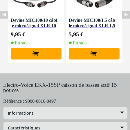
Devine MIC100/10 câbl
Devine MIC100/1.5 câb
D
e micro/signal XLR 10
le micro/signal XLR 1,5
m
mètre
9,95 €
5,95 €
1
En stock
En stock
+
+
Electro-Voice EKX-15SP caisson de basses actif 15
pouces
Référence :
9000-0016-0497
Informations
Caractéristiques