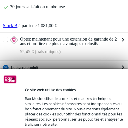
30 jours satisfait ou remboursé
Stock B
à partir de 1 081,00 €
Optez maintenant pour une extension de garantie de 2
ans et profitez de plus d'avantages exclusifs !
55,45 € (frais uniques)
%
Louez ce produit
Informations
Louez ce produit à partir de 79 € par mois
Ce site web utilise des cookies
Location de plusieurs produits à la fois : min. 300 € et max.
caisson de basses actif 15 pouces
2 500 €
Bax Music utilise des cookies et d'autres techniques
gratuite
connectique :
Livraison à domicile
similaires. Les cookies nécessaires sont indispensables au
Résiliation possible du contrat après 4 mois
2x combo jack XLR/TRS
bon fonctionnement du site. Nous aimerions également
Possibilité d'acheter votre/vos produit(s) à un tarif réduit
placer des cookies pour offrir des fonctionnalités pour les
Afficher toutes les caractéristiques du produit
Remplacement rapide par Bax Music en cas de défectuosité
réseaux sociaux, personnaliser les publicités et analyser le
trafic sur notre site.