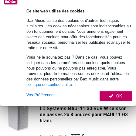
En stock chez le fournisseur
Ce site web utilise des cookies
Ajouter au panier
Bax Music utilise des cookies et d'autres techniques
similaires. Les cookies nécessaires sont indispensables au
bon fonctionnement du site. Nous aimerions également
placer des cookies pour offrir des fonctionnalités pour les
LD Systems MAUI 11 G3 SUB caisson de
réseaux sociaux, personnaliser les publicités et analyser le
basses 2x 8 pouces pour MAUI 11 G3 noir
trafic sur notre site.
Vous ne le souhaitez pas ? Dans ce cas, vous pouvez
745 €
indiquer dans les paramètres des cookies quels cookies
Prix public
839 €
nous pouvons ou ne pouvons pas enregistrer. Vous
En stock chez le fournisseur
trouverez plus d'informations sur les cookies et l'utilisation
des données personnelles par Bax Music dans notre
politique de confidentialité
.
Ajouter au panier
Vos Préférences
OK
LD Systems MAUI 11 G3 SUB W caisson
de basses 2x 8 pouces pour MAUI 11 G3
blanc