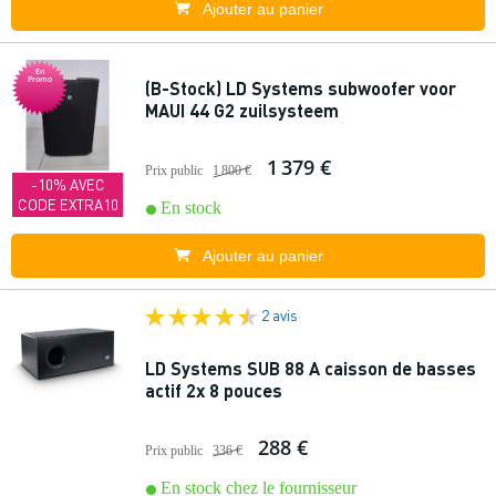
Ajouter au panier
En
Promo
(B-Stock) LD Systems subwoofer voor
MAUI 44 G2 zuilsysteem
1 379 €
Prix public
1 800 €
-10% AVEC
CODE EXTRA10
En stock
Ajouter au panier
2 avis
LD Systems SUB 88 A caisson de basses
actif 2x 8 pouces
288 €
Prix public
336 €
En stock chez le fournisseur