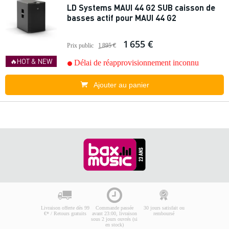
LD Systems MAUI 44 G2 SUB caisson de
basses actif pour MAUI 44 G2
1 655 €
Prix public
1 895 €
🔥HOT & NEW
Délai de réapprovisionnement inconnu
Ajouter au panier
Livraison offerte dès 99
Commande passée
30 jours satisfait ou
€* / Retours gratuits
avant 23:00, livraison
remboursé
sous 2 jours ouvrés (si
en stock)