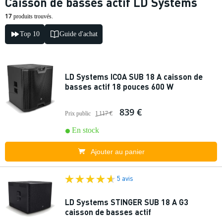
Caisson de basses actif LD Systems
17
produits trouvés.
Top 10
Guide d'achat
LD Systems ICOA SUB 18 A caisson de
basses actif 18 pouces 600 W
839 €
Prix public
1 117 €
En stock
Ajouter au panier
5 avis
LD Systems STINGER SUB 18 A G3
caisson de basses actif