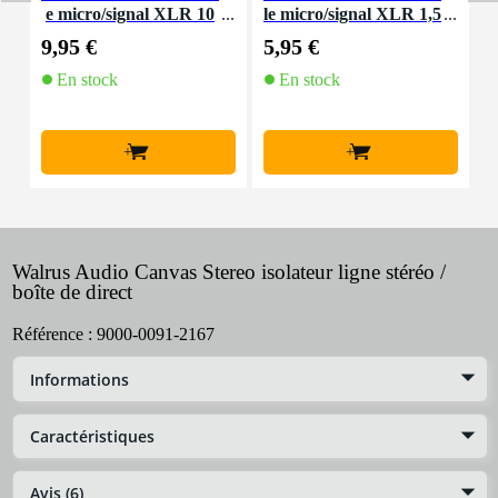
e micro/signal XLR 10
le micro/signal XLR 1,5
m
m
mètre
9,95 €
5,95 €
8
En stock
En stock
+
+
Walrus Audio Canvas Stereo isolateur ligne stéréo /
boîte de direct
Référence :
9000-0091-2167
Informations
Caractéristiques
Avis (6)