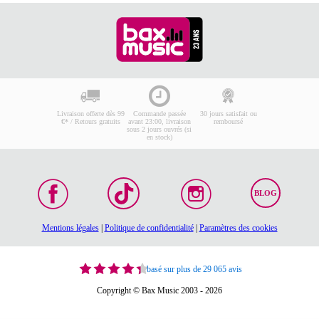
Livraison offerte dès 99
Commande passée
30 jours satisfait ou
€* / Retours gratuits
avant 23:00, livraison
remboursé
sous 2 jours ouvrés (si
en stock)
BLOG
Mentions légales
|
Politique de confidentialité
|
Paramètres des cookies
basé sur plus de 29 065 avis
Copyright © Bax Music 2003 - 2026