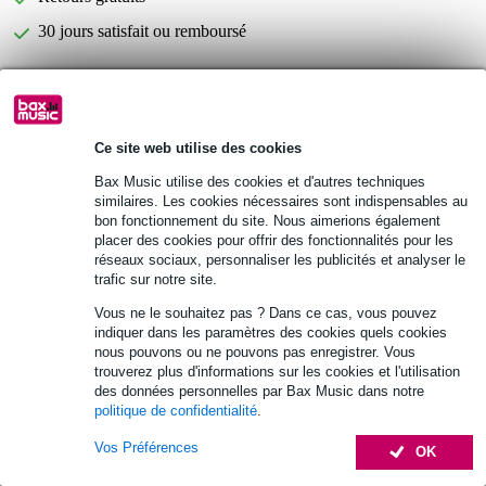
30 jours satisfait ou remboursé
Devine PCH/0.15 câble patch jack
Vous n'êtes pas sûr si le
coudé-jack coudé mono, 15 cm (la paire)
vous convient ?
Ce site web utilise des cookies
Démarrer la vérification
Bax Music utilise des cookies et d'autres techniques
similaires. Les cookies nécessaires sont indispensables au
bon fonctionnement du site. Nous aimerions également
Informations
placer des cookies pour offrir des fonctionnalités pour les
réseaux sociaux, personnaliser les publicités et analyser le
câbles patch (la paire)
trafic sur notre site.
longueur : 15 cm (6")
Vous ne le souhaitez pas ? Dans ce cas, vous pouvez
couleur : noir
indiquer dans les paramètres des cookies quels cookies
nous pouvons ou ne pouvons pas enregistrer. Vous
Afficher toutes les caractéristiques du produit
trouverez plus d'informations sur les cookies et l'utilisation
des données personnelles par Bax Music dans notre
politique de confidentialité
.
Accessoires (5)
Vos Préférences
OK