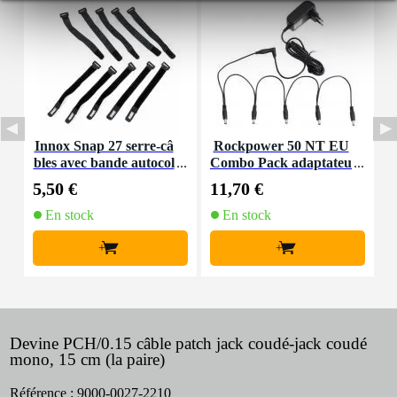
Innox Snap 27 serre-câ
Rockpower 50 NT EU
I
bles avec bande autocol
Combo Pack adaptateu
lante
r 9V
5,50 €
11,70 €
6
En stock
En stock
+
+
Devine PCH/0.15 câble patch jack coudé-jack coudé
mono, 15 cm (la paire)
Référence :
9000-0027-2210