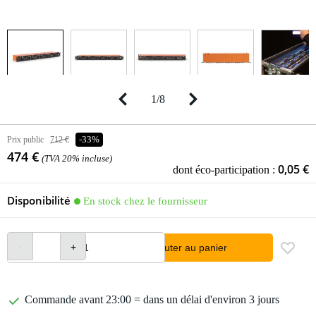
1
/
8
Prix public
712 €
-33%
474 €
(TVA 20% incluse)
0,05 €
dont éco-participation :
Disponibilité
En stock chez le fournisseur
Ajouter au panier
Commande avant 23:00 = dans un délai d'environ 3 jours