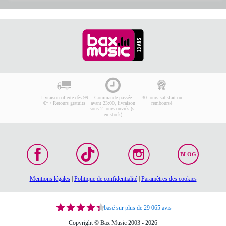
Livraison offerte dès 99
Commande passée
30 jours satisfait ou
€* / Retours gratuits
avant 23:00, livraison
remboursé
sous 2 jours ouvrés (si
en stock)
BLOG
Mentions légales
|
Politique de confidentialité
|
Paramètres des cookies
basé sur plus de 29 065 avis
Copyright © Bax Music 2003 - 2026