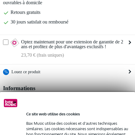
ouvrables à domicile
Retours gratuits
30 jours satisfait ou remboursé
Optez maintenant pour une extension de garantie de 2
ans et profitez de plus d'avantages exclusifs !
23,70 € (frais uniques)
%
Louez ce produit
Informations
Louez ce produit à partir de 34 € par mois
Location de plusieurs produits à la fois : min. 300 € et max.
4 canaux peuvent être utilisés indépendamment comme boîte de
2 500 €
direct active, boîte d'isolation de ligne ou booster
gratuite
Livraison à domicile
la prise d'entrée combo accepte les signaux asymétriques et
Résiliation possible du contrat après 4 mois
Ce site web utilise des cookies
symétriques
Possibilité d'acheter votre/vos produit(s) à un tarif réduit
Bax Music utilise des cookies et d'autres techniques
sorties conçues avec deux sorties XLR équilibrées par
Remplacement rapide par Bax Music en cas de défectuosité
similaires. Les cookies nécessaires sont indispensables au
transformateur par canal (une à l'avant et une à l'arrière)
bon fonctionnement du site. Nous aimerions également