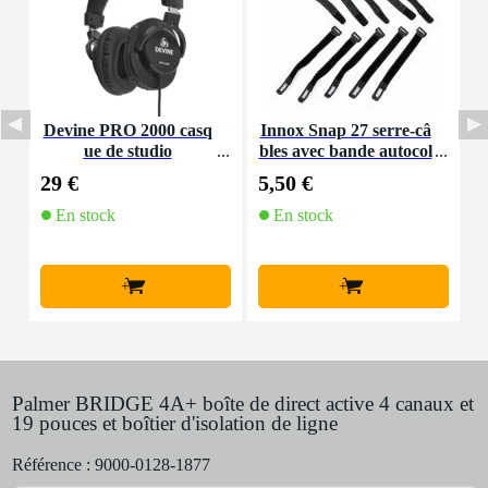
Devine PRO 2000 casq
Innox Snap 27 serre-câ
D
ue de studio
bles avec bande autocol
lante
29 €
5,50 €
4
En stock
En stock
+
+
Palmer BRIDGE 4A+ boîte de direct active 4 canaux et
19 pouces et boîtier d'isolation de ligne
Référence :
9000-0128-1877