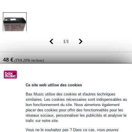
1
/
1
48 €
(TVA 20% incluse)
Disponibilité
En stock chez le fournisseur
Ce site web utilise des cookies
Ajouter au panier
Bax Music utilise des cookies et d'autres techniques
similaires. Les cookies nécessaires sont indispensables au
bon fonctionnement du site. Nous aimerions également
placer des cookies pour offrir des fonctionnalités pour les
Commande avant 23:00 = dans un délai d'environ 3 jours
réseaux sociaux, personnaliser les publicités et analyser le
trafic sur notre site.
ouvrables à domicile
Vous ne le souhaitez pas ? Dans ce cas, vous pouvez