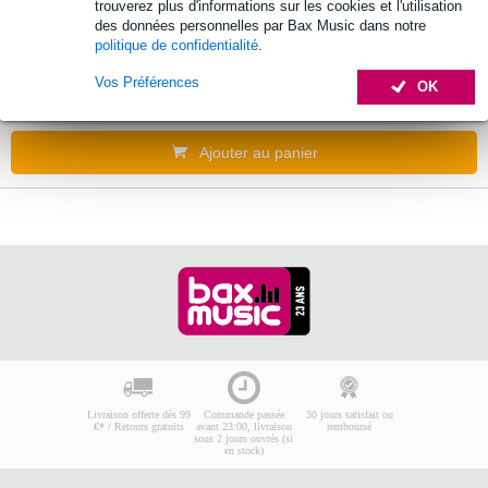
trouverez plus d'informations sur les cookies et l'utilisation
Omnitronic
des données personnelles par Bax Music dans notre
politique de confidentialité
.
48 €
Vos Préférences
OK
En stock chez le fournisseur
Ajouter au panier
Livraison offerte dès 99
Commande passée
30 jours satisfait ou
€* / Retours gratuits
avant 23:00, livraison
remboursé
sous 2 jours ouvrés (si
en stock)