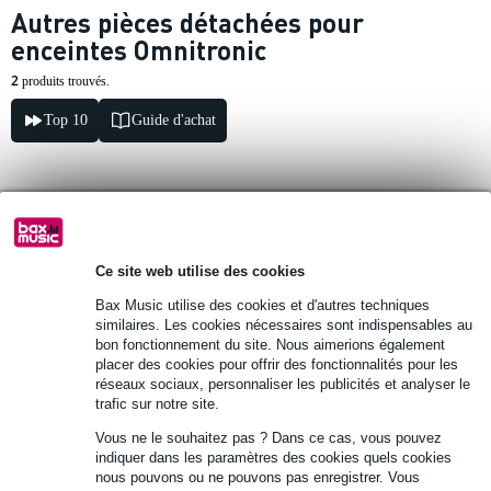
Autres pièces détachées pour
enceintes Omnitronic
2
produits trouvés.
Top 10
Guide d'achat
Omnitronic MOM-10BT4 lecteur
CD/USB/SD
Ce site web utilise des cookies
178 €
Prix public
182 €
Bax Music utilise des cookies et d'autres techniques
similaires. Les cookies nécessaires sont indispensables au
En stock chez le fournisseur
bon fonctionnement du site. Nous aimerions également
placer des cookies pour offrir des fonctionnalités pour les
Ajouter au panier
réseaux sociaux, personnaliser les publicités et analyser le
trafic sur notre site.
Vous ne le souhaitez pas ? Dans ce cas, vous pouvez
Omnitronic Battery 12V/7000 mAh
indiquer dans les paramètres des cookies quels cookies
nous pouvons ou ne pouvons pas enregistrer. Vous
batterie au plomb pour systèmes