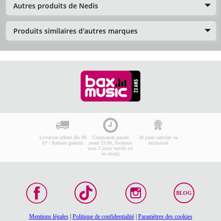
Autres produits de Nedis
Produits similaires d'autres marques
Livraison offerte dès 99
Commande passée
30 jours satisfait ou
€* / Retours gratuits
avant 23:00, livraison
remboursé
sous 2 jours ouvrés (si
en stock)
BLOG
Mentions légales
|
Politique de confidentialité
|
Paramètres des cookies