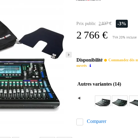
-3%
Prix public
2 837 €
2 766 €
TVA 20% incluse
Disponibilité
Commandez dès mai
ouvrés
Autres variantes (14)
Comparer