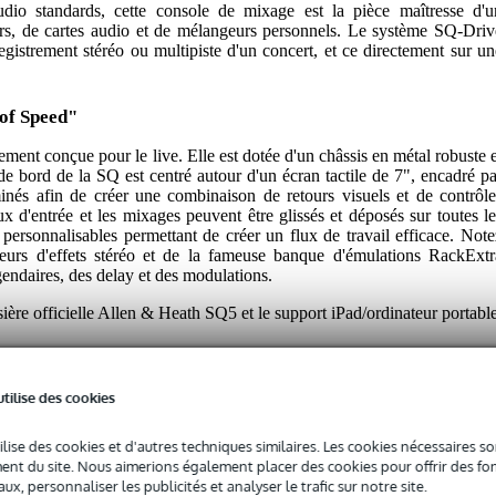
dio standards, cette console de mixage est la pièce maîtresse d'u
urs, de cartes audio et de mélangeurs personnels. Le système SQ-Driv
egistrement stéréo ou multipiste d'un concert, et ce directement sur un
of Speed"
ent conçue pour le live. Elle est dotée d'un châssis en métal robuste e
de bord de la SQ est centré autour d'un écran tactile de 7", encadré pa
inés afin de créer une combinaison de retours visuels et de contrôle
ux d'entrée et les mixages peuvent être glissés et déposés sur toutes le
personnalisables permettant de créer un flux de travail efficace. Note
urs d'effets stéréo et de la fameuse banque d'émulations RackExtr
endaires, des delay et des modulations.
ère officielle Allen & Heath SQ5 et le support iPad/ordinateur portable
utilise des cookies
ilise des cookies et d'autres techniques similaires. Les cookies nécessaires 
nt du site. Nous aimerions également placer des cookies pour offrir des fon
ux, personnaliser les publicités et analyser le trafic sur notre site.
SQ-5 console de mixage numérique