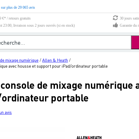
 sur plus de 29 065 avis
 €* / retours gratuits
30 jours sati
23:00, livraison sous 2 jours ouvrés (si en stock)
Garantie du m
 de mixage numérique
Allen & Heath
/
/
que avec housse et support pour iPad/ordinateur portable
 console de mixage numérique 
/ordinateur portable
un avis