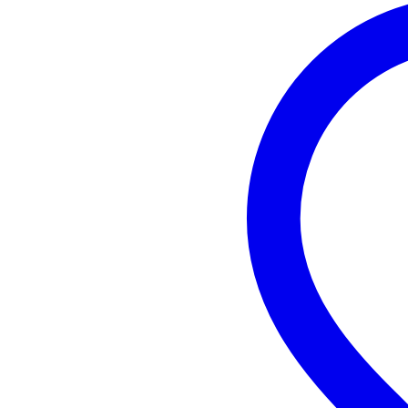
Connecteur d'entrée
ja
Connecteur de sortie
ja
Connexions insert
no
Equalizer
pa
Dynamique
com
VU-mètres sur les entrées
écr
Type d'écran
écr
pot
Réglage de volume
/Ma
car
Possibilités d'extension
sn
Interface audio intégrée
USB
Lecteur audio intégré
U
Contrôlable à distance
oui
19 pouces
kit
Positionnement connecteurs
arr