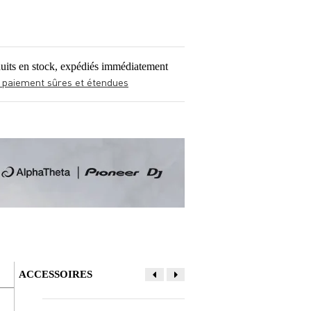
Video 2
Video 3
Vide
Video 22
Video 21
Vide
uits en stock, expédiés immédiatement
 paiement sûres et étendues
ACCESSOIRES