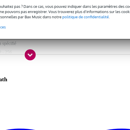
ouhaitez pas ? Dans ce cas, vous pouvez indiquer dans les paramètres des co
e pouvons pas enregistrer. Vous trouverez plus d'informations sur les cookies
FPGA XCVI à 96 kHz, cette console de mixage numérique SQ-5 signé
sonnelles par Bax Music dans notre
politique de confidentialité
.
exceller dans les situations les plus complexes. En effet, elle dispose d
es exigences.
nces
 spécifié
9 - 256
- 24
 16
ath
nake
cune
x AES/EBU (XLR)
- 16
, disponible séparément