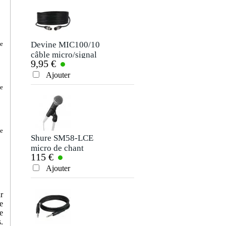
Devine MIC100/10
Allen & Heath
ce
câble micro/signal
AB168 rack audio
9,95 €
1 189 €
XLR 10 m
Ajouter
Ajouter
de
ie
Shure SM58-LCE
Brennenstuhl bloc
micro de chant
multiprise 4x
115 €
10,90 €
dynamique
schuko IP44
Ajouter
Ajouter
r
e
e
.