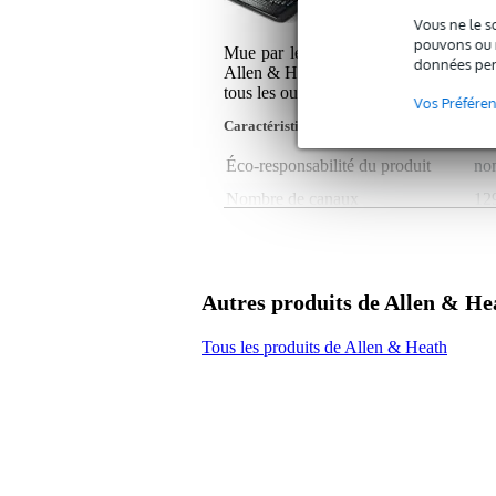
Vous ne le s
pouvons ou n
Mue par le moteur révolutionnaire 
données per
Allen & Heath a été mise au point pour 
tous les outils pour répondre à toutes l
Vos Préfére
Caractéristiques du produit
Éco-responsabilité du produit
non
Nombre de canaux
12
Nombre de canaux d'entrée
17 
analogiques
Nombre de canaux de sortie
9 -
Autres produits de Allen & He
analogiques
Connexions réseau
dS
Tous les produits de Allen & Heath
Entrées audio numériques
au
Sorties audio numériques
1 
Nombre d'entrées micro
13 
Snake numérique
oui