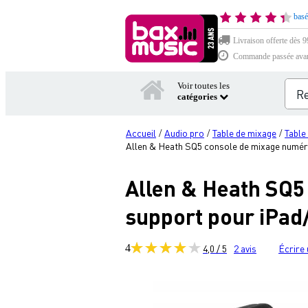
basé
Livraison offerte dès 99
Commande passée avant 
Voir toutes les
catégories
Accueil
Audio pro
Table de mixage
Table
/
/
/
Allen & Heath SQ5 console de mixage numéri
Allen & Heath SQ5
support pour iPad
4
4,0 / 5
2
avis
Écrire 