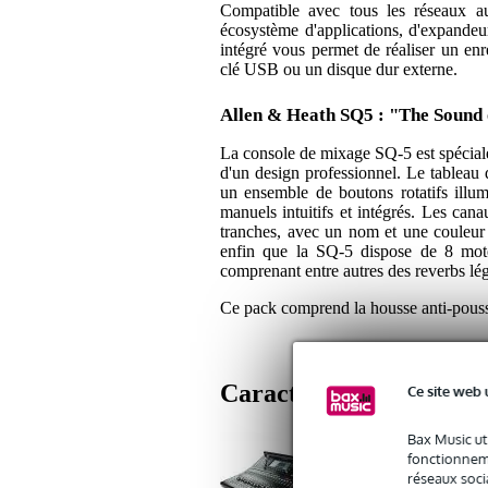
Compatible avec tous les réseaux au
écosystème d'applications, d'expande
intégré vous permet de réaliser un enr
clé USB ou un disque dur externe.
Allen & Heath SQ5 : "The Sound 
La console de mixage SQ-5 est spécialem
d'un design professionnel. Le tableau 
un ensemble de boutons rotatifs illum
manuels intuitifs et intégrés. Les cana
tranches, avec un nom et une couleur 
enfin que la SQ-5 dispose de 8 mote
comprenant entre autres des reverbs lég
Ce pack comprend la housse anti-poussi
Caractéristiques
Ce site web 
Bax Music ut
fonctionneme
réseaux socia
1x Allen &amp; Heath 