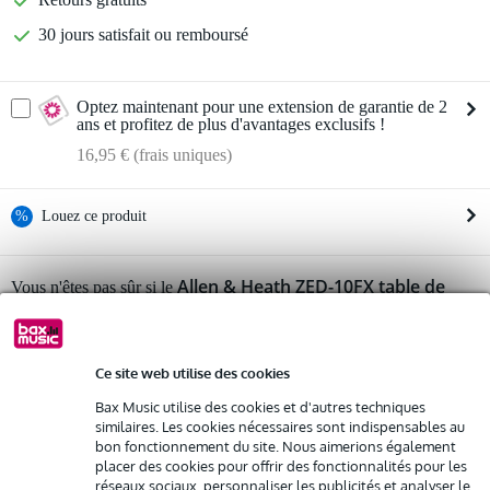
30 jours satisfait ou remboursé
Optez maintenant pour une extension de garantie de 2
ans et profitez de plus d'avantages exclusifs !
16,95 € (frais uniques)
%
Louez ce produit
Louez ce produit à partir de 24 € par mois
Allen & Heath ZED-10FX table de
Vous n'êtes pas sûr si le
mixage professionnel FX
Location de plusieurs produits à la fois : min. 300 € et max.
vous convient ?
2 500 €
Démarrer la vérification
gratuite
Livraison à domicile
Résiliation possible du contrat après 4 mois
Ce site web utilise des cookies
Possibilité d'acheter votre/vos produit(s) à un tarif réduit
Bax Music utilise des cookies et d'autres techniques
Remplacement rapide par Bax Music en cas de défectuosité
Informations
similaires. Les cookies nécessaires sont indispensables au
bon fonctionnement du site. Nous aimerions également
Afficher toutes les caractéristiques du produit
placer des cookies pour offrir des fonctionnalités pour les
Louez ce produit
réseaux sociaux, personnaliser les publicités et analyser le