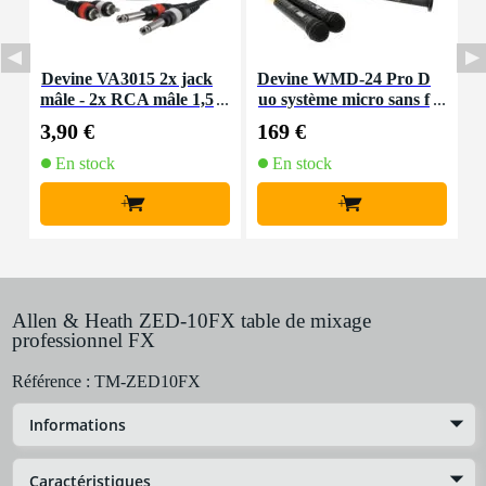
Devine VA3015 2x jack
Devine WMD-24 Pro D
B
mâle - 2x RCA mâle 1,5
uo système micro sans f
r
m
il (2,4 GHz)
3,90 €
169 €
1
En stock
En stock
+
+
Allen & Heath ZED-10FX table de mixage
professionnel FX
Référence :
TM-ZED10FX
Informations
Caractéristiques