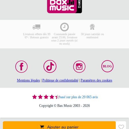
Livraison offerte dès 99
Commande passée
30 jours satisfait ou
€* / Retours gratuits
avant 23:00, livraison
remboursé
sous 2 jours ouvrés (si
en stock)
BLOG
Mentions légales
|
Politique de confidentialité
|
Paramètres des cookies
basé sur plus de 29 065 avis
Copyright © Bax Music 2003 - 2026
Ajouter au panier