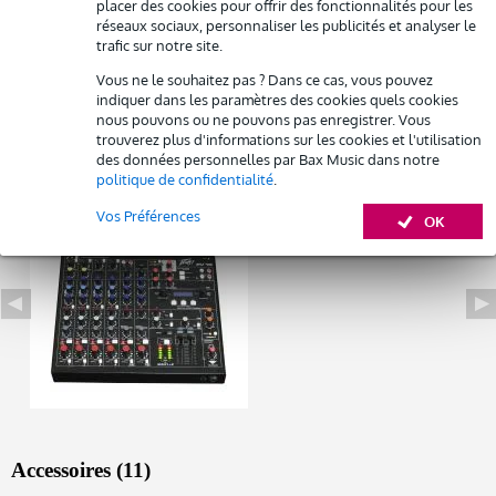
placer des cookies pour offrir des fonctionnalités pour les
Louez ce produit
entrées : 8x entrée combinée XLR/jack, 1 x jack stéréo ou RCA, 1
réseaux sociaux, personnaliser les publicités et analyser le
x USB ou Bluetooth (commutable)
trafic sur notre site.
retours : 1 x retour stéréo (jack)
Vous ne le souhaitez pas ? Dans ce cas, vous pouvez
Afficher toutes les caractéristiques du produit
indiquer dans les paramètres des cookies quels cookies
nous pouvons ou ne pouvons pas enregistrer. Vous
trouverez plus d'informations sur les cookies et l'utilisation
Autres variantes (1)
des données personnelles par Bax Music dans notre
politique de confidentialité
.
Vos Préférences
OK
Accessoires (11)