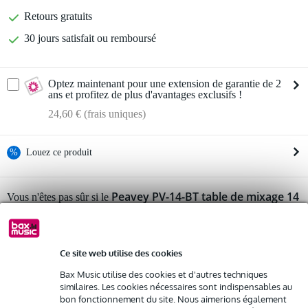
Retours gratuits
30 jours satisfait ou remboursé
Optez maintenant pour une extension de garantie de 2
ans et profitez de plus d'avantages exclusifs !
24,60 € (frais uniques)
%
Louez ce produit
Louez ce produit à partir de 35 € par mois
Peavey PV-14-BT table de mixage 14
Vous n'êtes pas sûr si le
canaux
Location de plusieurs produits à la fois : min. 300 € et max.
vous convient ?
2 500 €
Démarrer la vérification
gratuite
Livraison à domicile
Résiliation possible du contrat après 4 mois
Ce site web utilise des cookies
Possibilité d'acheter votre/vos produit(s) à un tarif réduit
Remplacement rapide par Bax Music en cas de défectuosité
Bax Music utilise des cookies et d'autres techniques
Informations
similaires. Les cookies nécessaires sont indispensables au
bon fonctionnement du site. Nous aimerions également
table de mixage 14 canaux