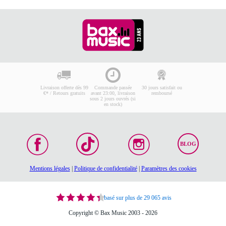
Livraison offerte dès 99
Commande passée
30 jours satisfait ou
€* / Retours gratuits
avant 23:00, livraison
remboursé
sous 2 jours ouvrés (si
en stock)
BLOG
Mentions légales
|
Politique de confidentialité
|
Paramètres des cookies
basé sur plus de 29 065 avis
Copyright © Bax Music 2003 - 2026