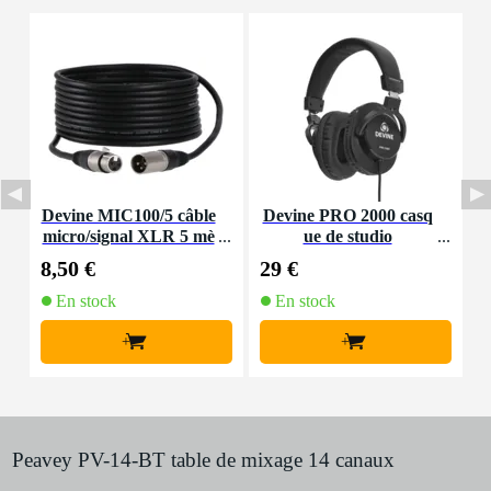
Devine MIC100/5 câble
Devine PRO 2000 casq
D
micro/signal XLR 5 mè
ue de studio
tres
6
8,50 €
29 €
9
En stock
En stock
+
+
Peavey PV-14-BT table de mixage 14 canaux