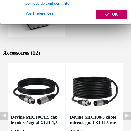
politique de confidentialité
.
Vos Préférences
OK
Accessoires (12)
Devine MIC100/1.5 câb
Devine MIC100/5 câble
D
le micro/signal XLR 1,5
micro/signal XLR 5 mè
e
mètre
tres
6