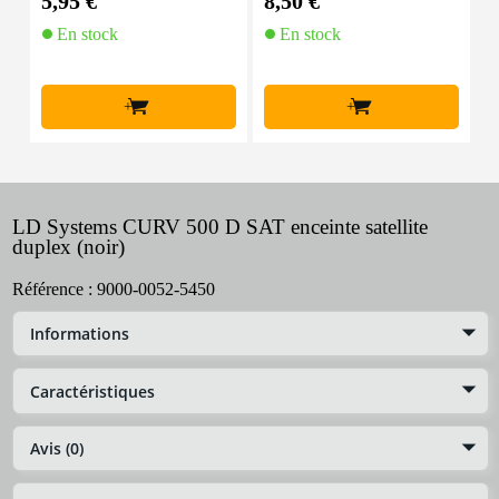
5,95 €
8,50 €
3
En stock
En stock
+
+
LD Systems CURV 500 D SAT enceinte satellite
duplex (noir)
Référence :
9000-0052-5450
Informations
Caractéristiques
Avis (0)