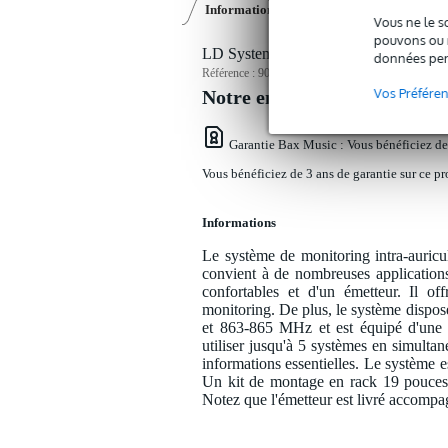
Informations
Vidéos (1)
Avis
(4)
Vous ne le s
pouvons ou n
LD Systems MEI 1000 G2 système de mon
données per
Référence :
9000-0067-6075
Vos Préfére
Notre engagement service
Garantie Bax Music
: Vous bénéficiez de
Vous bénéficiez de 3 ans de garantie sur ce pr
Informations
Le système de monitoring intra-auri
convient à de nombreuses applications
confortables et d'un émetteur. Il o
monitoring. De plus, le système dispose
et 863-865 MHz et est équipé d'une
utiliser jusqu'à 5 systèmes en simulta
informations essentielles. Le système e
Un kit de montage en rack 19 pouces, d
Notez que l'émetteur est livré accompa