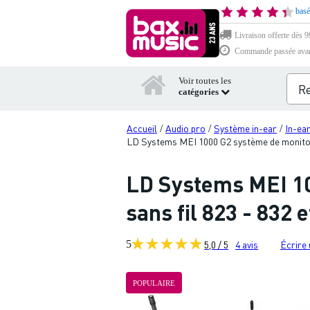
basé
Livraison offerte dès 99
Commande passée avant 
Voir toutes les
catégories
Accueil
Audio pro
Système in-ear
In-ea
/
/
/
LD Systems MEI 1000 G2 système de monitorin
LD Systems MEI 10
sans fil 823 - 832 
5
5,0 / 5
4
avis
Écrire 
POPULAIRE