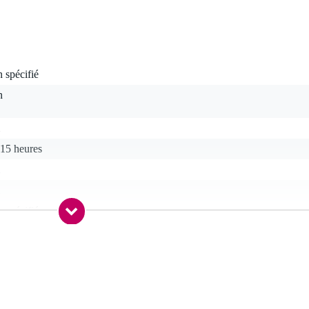
 spécifié
n
-15 heures
 spécifié
 spécifié
M (863 - 865 MHz)
tre ISM (863 - 865 MHz)
n