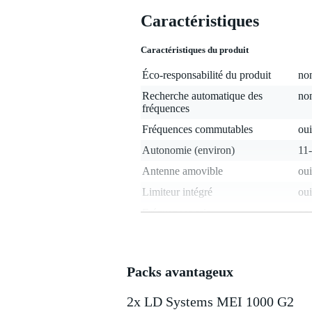
Caractéristiques
Caractéristiques du produit
Éco-responsabilité du produit
non
Recherche automatique des
no
fréquences
Fréquences commutables
oui
Autonomie (environ)
11
Antenne amovible
oui
Limiteur intégré
oui
Fréquences min.
non
Fréquences max.
non
Canal
IS
Packs avantageux
Bande de fréquences
au
Fréquence utilisable
no
2x LD Systems MEI 1000 G2
internationalement