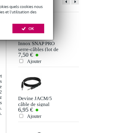
ACCESSOIRES
okies quels cookies nous
 et l'utilisation des
OK
Innox SNAP PRO
Devine VB5050 2
serre-câbles (lot de
x RCA mâle - 2 x
7,50 €
9 €
5)
RCA mâle 5 m
Ajouter
Ajouter
t
s
e
2
z
Devine JACM/5
LD Systems IEHP 1
s
câble de signal
écouteurs intra-
.
6,95 €
39 €
jack-jack TS 6,35
auriculaires
.
mm mono 5 mètres
Ajouter
Ajouter