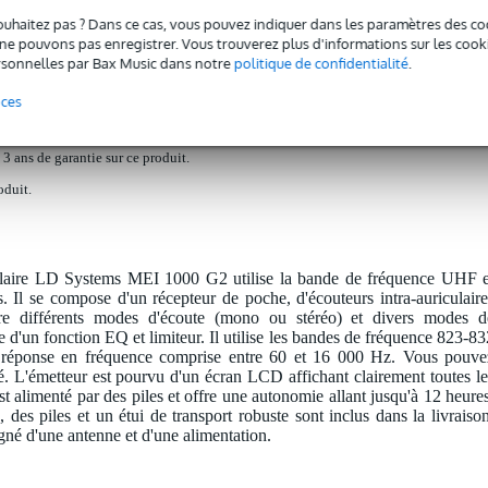
Téléchargements (4)
ouhaitez pas ? Dans ce cas, vous pouvez indiquer dans les paramètres des co
e pouvons pas enregistrer. Vous trouverez plus d'informations sur les cookies
itoring intra-auriculaire sans fil 823 - 832 et 863 - 865 MHz
sonnelles par Bax Music dans notre
politique de confidentialité
.
nces
 3 ans de garantie sur ce produit.
oduit.
culaire LD Systems MEI 1000 G2 utilise la bande de fréquence UHF e
. Il se compose d'un récepteur de poche, d'écouteurs intra-auriculaire
ffre différents modes d'écoute (mono ou stéréo) et divers modes d
 d'un fonction EQ et limiteur. Il utilise les bandes de fréquence 823-83
 réponse en fréquence comprise entre 60 et 16 000 Hz. Vous pouve
né. L'émetteur est pourvu d'un écran LCD affichant clairement toutes le
st alimenté par des piles et offre une autonomie allant jusqu'à 12 heures
es piles et un étui de transport robuste sont inclus dans la livraison
gné d'une antenne et d'une alimentation.