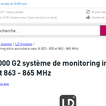
 sur plus de 29 065 avis
 €* / retours gratuits
30 jours sati
23:00, livraison sous 2 jours ouvrés (si en stock)
Garantie du m
r monitor
LD Systems
/
/
g intra-auriculaire sans fil 823 - 832 et 863 - 865 MHz
00 G2 système de monitoring in
et 863 - 865 MHz
un avis