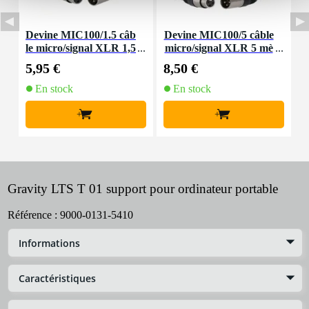
Devine MIC100/1.5 câb
Devine MIC100/5 câble
D
le micro/signal XLR 1,5
micro/signal XLR 5 mè
l
mètre
tres
5,95 €
8,50 €
4
En stock
En stock
+
+
Gravity LTS T 01 support pour ordinateur portable
Référence :
9000-0131-5410
Informations
Caractéristiques