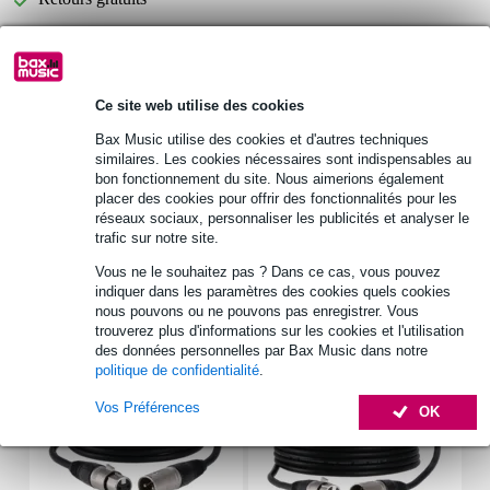
30 jours satisfait ou remboursé
Ce site web utilise des cookies
Informations
Bax Music utilise des cookies et d'autres techniques
support pour ordinateur portable
similaires. Les cookies nécessaires sont indispensables au
matériau du support : acier
bon fonctionnement du site. Nous aimerions également
placer des cookies pour offrir des fonctionnalités pour les
matériau du tube : aluminium
réseaux sociaux, personnaliser les publicités et analyser le
trafic sur notre site.
Afficher toutes les caractéristiques du produit
Vous ne le souhaitez pas ? Dans ce cas, vous pouvez
indiquer dans les paramètres des cookies quels cookies
Accessoires (13)
nous pouvons ou ne pouvons pas enregistrer. Vous
trouverez plus d'informations sur les cookies et l'utilisation
des données personnelles par Bax Music dans notre
politique de confidentialité
.
Vos Préférences
OK