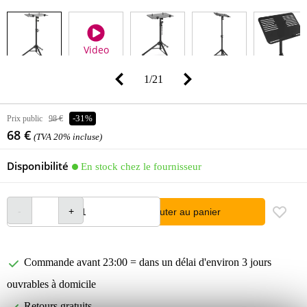
Video
1
/
21
Prix public
98 €
-31%
68 €
(TVA 20% incluse)
Disponibilité
En stock chez le fournisseur
Ajouter au panier
Commande avant 23:00 = dans un délai d'environ 3 jours
ouvrables à domicile
Retours gratuits