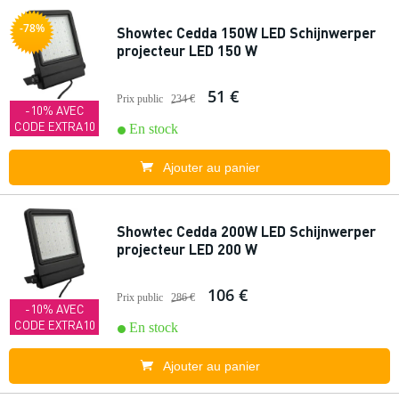
-78%
Showtec Cedda 150W LED Schijnwerper
projecteur LED 150 W
51 €
Prix public
234 €
-10% AVEC
CODE EXTRA10
En stock
Ajouter au panier
Showtec Cedda 200W LED Schijnwerper
projecteur LED 200 W
106 €
Prix public
286 €
-10% AVEC
CODE EXTRA10
En stock
Ajouter au panier