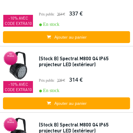
337 €
Prix public
364 €
-10% AVEC
CODE EXTRA10
En stock
Ajouter au panier
En
Promo
(Stock B) Spectral M800 Q4 IP65
projecteur LED (extérieur)
314 €
Prix public
339 €
-10% AVEC
CODE EXTRA10
En stock
Ajouter au panier
En
Promo
(Stock B) Spectral M800 Q4 IP65
projecteur LED (extérieur)