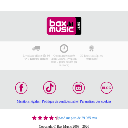
Livraison offerte dès 99
Commande passée
30 jours satisfait ou
€* / Retours gratuits
avant 23:00, livraison
remboursé
sous 2 jours ouvrés (si
en stock)
BLOG
Mentions légales
|
Politique de confidentialité
|
Paramètres des cookies
basé sur plus de 29 065 avis
Copyright © Bax Music 2003 - 2026