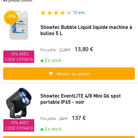
43
produits trouvés.
12 avis
-20%
Showtec Bubble Liquid liquide machine à
bulles 5 L
13,80 €
Prix public
17,30 €
-10% AVEC
CODE EXTRA10
En stock
Ajouter au panier
Showtec EventLITE 4/8 Mini Q6 spot
portable IP65 - noir
137 €
Prix public
182 €
-10% AVEC
CODE EXTRA10
En stock