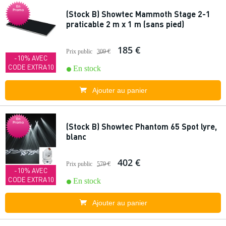
En
Promo
(Stock B) Showtec Mammoth Stage 2-1
praticable 2 m x 1 m (sans pied)
185 €
Prix public
309 €
-10% AVEC
CODE EXTRA10
En stock
Ajouter au panier
En
Promo
(Stock B) Showtec Phantom 65 Spot lyre,
blanc
402 €
Prix public
579 €
-10% AVEC
CODE EXTRA10
En stock
Ajouter au panier