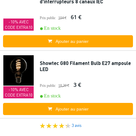
d'interrupteurs 8 canaux IEC
61 €
Prix public
104 €
-10% AVEC
CODE EXTRA10
En stock
Ajouter au panier
Showtec G80 Filament Bulb E27 ampoule
LED
3 €
Prix public
18,20 €
-10% AVEC
CODE EXTRA10
En stock
Ajouter au panier
3 avis