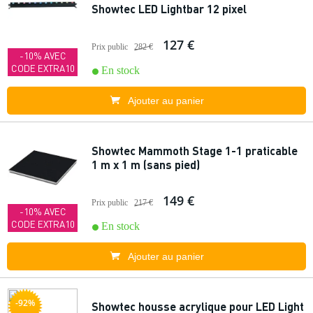
Showtec LED Lightbar 12 pixel
127 €
Prix public
282 €
-10% AVEC
CODE EXTRA10
En stock
Ajouter au panier
Showtec Mammoth Stage 1-1 praticable
1 m x 1 m (sans pied)
149 €
Prix public
217 €
-10% AVEC
CODE EXTRA10
En stock
Ajouter au panier
-92%
Showtec housse acrylique pour LED Light