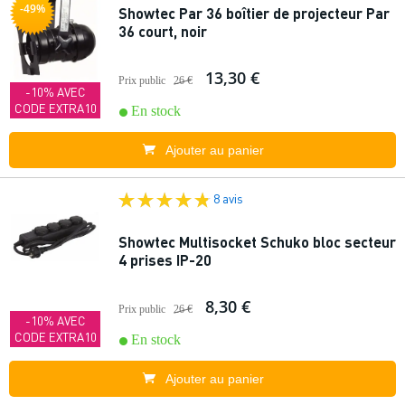
-49%
Showtec Par 36 boîtier de projecteur Par
36 court, noir
13,30 €
Prix public
26 €
-10% AVEC
CODE EXTRA10
En stock
Ajouter au panier
8 avis
Showtec Multisocket Schuko bloc secteur
4 prises IP-20
8,30 €
Prix public
26 €
-10% AVEC
CODE EXTRA10
En stock
Ajouter au panier