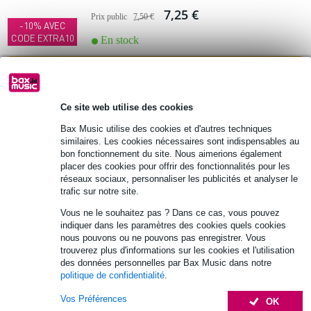
7,25 €
Prix public
7,50 €
-10% AVEC
CODE EXTRA10
En stock
Ajouter au panier
Ce site web utilise des cookies
-10%
Showtec Multibracket pour Sunstrip
Bax Music utilise des cookies et d'autres techniques
similaires. Les cookies nécessaires sont indispensables au
83 €
bon fonctionnement du site. Nous aimerions également
Prix public
92 €
placer des cookies pour offrir des fonctionnalités pour les
-10% AVEC
réseaux sociaux, personnaliser les publicités et analyser le
En stock
CODE EXTRA10
trafic sur notre site.
Vous ne le souhaitez pas ? Dans ce cas, vous pouvez
Ajouter au panier
indiquer dans les paramètres des cookies quels cookies
nous pouvons ou ne pouvons pas enregistrer. Vous
trouverez plus d'informations sur les cookies et l'utilisation
2 avis
des données personnelles par Bax Music dans notre
politique de confidentialité
.
Showtec Shark Wash Zoom Two lyre
Vos Préférences
OK
wash LED