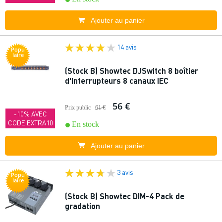
Ajouter au panier
14 avis
Popu
laire
(Stock B) Showtec DJSwitch 8 boîtier
d'interrupteurs 8 canaux IEC
56 €
Prix public
61 €
-10% AVEC
CODE EXTRA10
En stock
Ajouter au panier
3 avis
Popu
laire
(Stock B) Showtec DIM-4 Pack de
gradation