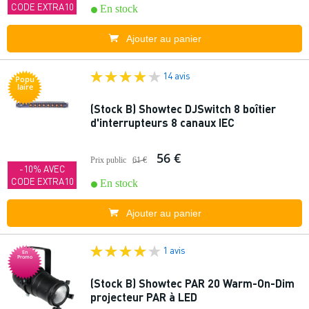
CODE EXTRA10
En stock
Ajouter au panier
14 avis
Popu
laire
(Stock B) Showtec DJSwitch 8 boîtier
d'interrupteurs 8 canaux IEC
56 €
Prix public
61 €
-10% AVEC
CODE EXTRA10
En stock
Ajouter au panier
1 avis
En
Promo
(Stock B) Showtec PAR 20 Warm-On-Dim
projecteur PAR à LED