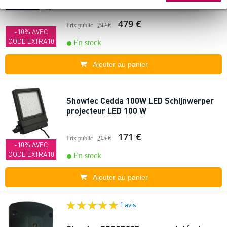
479 €
Prix public
797 €
-10% AVEC
CODE EXTRA10
En stock
Ajouter au panier
Showtec Cedda 100W LED Schijnwerper
projecteur LED 100 W
171 €
Prix public
215 €
-10% AVEC
CODE EXTRA10
En stock
Ajouter au panier
1 avis