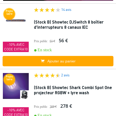
14 avis
Popu
laire
(Stock B) Showtec DJSwitch 8 boîtier
d'interrupteurs 8 canaux IEC
56 €
Prix public
61 €
-10% AVEC
CODE EXTRA10
En stock
Ajouter au panier
2 avis
Popu
laire
(Stock B) Showtec Shark Combi Spot One
projecteur RGBW + lyre wash
278 €
Prix public
369 €
-10% AVEC
CODE EXTRA10
En stock