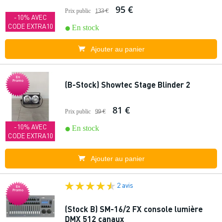
95 €
Prix public
133 €
-10% AVEC
CODE EXTRA10
En stock
Ajouter au panier
En
Promo
(B-Stock) Showtec Stage Blinder 2
81 €
Prix public
99 €
-10% AVEC
En stock
CODE EXTRA10
Ajouter au panier
2 avis
En
Promo
(Stock B) SM-16/2 FX console lumière
DMX 512 canaux