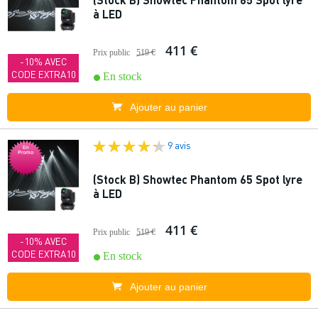
à LED
411 €
Prix public
519 €
-10% AVEC
CODE EXTRA10
En stock
Ajouter au panier
9 avis
En
Promo
(Stock B) Showtec Phantom 65 Spot lyre
à LED
411 €
Prix public
519 €
-10% AVEC
CODE EXTRA10
En stock
Ajouter au panier