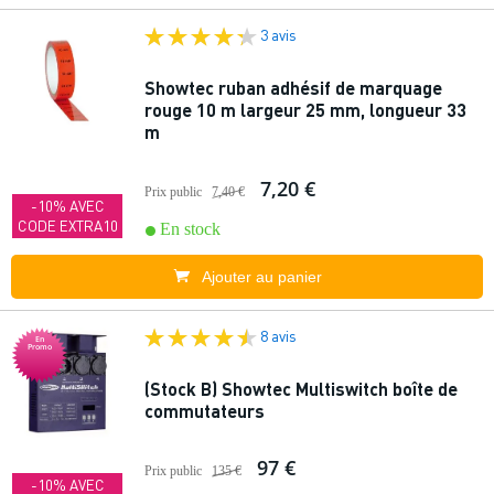
3 avis
Showtec ruban adhésif de marquage
rouge 10 m largeur 25 mm, longueur 33
m
7,20 €
Prix public
7,40 €
-10% AVEC
CODE EXTRA10
En stock
Ajouter au panier
8 avis
En
Promo
(Stock B) Showtec Multiswitch boîte de
commutateurs
97 €
Prix public
135 €
-10% AVEC