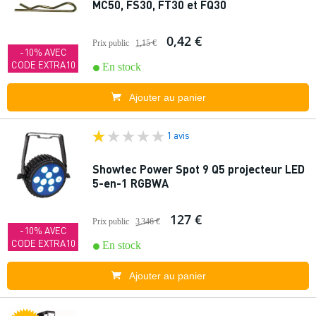
MC50, FS30, FT30 et FQ30
0,42 €
Prix public
1,15 €
-10% AVEC
CODE EXTRA10
En stock
Ajouter au panier
1 avis
Showtec Power Spot 9 Q5 projecteur LED
5-en-1 RGBWA
127 €
Prix public
3 346 €
-10% AVEC
CODE EXTRA10
En stock
Ajouter au panier