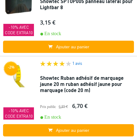
Showtec SPTOP005 panneau latéral pour
Lightbar 8
3,15 €
-10% AVEC
CODE EXTRA10
En stock
Ajouter au panier
1 avis
-2%
Showtec Ruban adhésif de marquage
jaune 20 m ruban adhésif jaune pour
marquage (code 20 m)
6,70 €
Prix public
6,85 €
-10% AVEC
CODE EXTRA10
En stock
Ajouter au panier