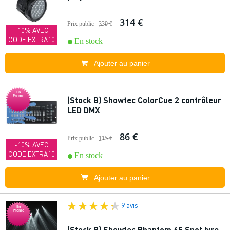
314 €
Prix public
339 €
-10% AVEC
CODE EXTRA10
En stock
Ajouter au panier
En
Promo
(Stock B) Showtec ColorCue 2 contrôleur
LED DMX
86 €
Prix public
115 €
-10% AVEC
CODE EXTRA10
En stock
Ajouter au panier
9 avis
En
Promo
(Stock B) Showtec Phantom 65 Spot lyre