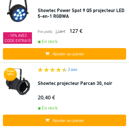
Showtec Power Spot 9 Q5 projecteur LED
5-en-1 RGBWA
127 €
Prix public
3 346 €
-10% AVEC
CODE EXTRA10
En stock
Ajouter au panier
2 avis
Popu
laire
Showtec projecteur Parcan 30, noir
20,40 €
En stock
Ajouter au panier