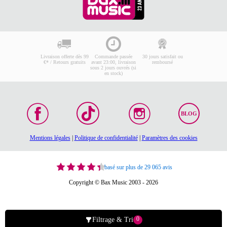
Livraison offerte dès 99
Commande passée
30 jours satisfait ou
€* / Retours gratuits
avant 23:00, livraison
remboursé
sous 2 jours ouvrés (si
en stock)
BLOG
Mentions légales
|
Politique de confidentialité
|
Paramètres des cookies
basé sur plus de 29 065 avis
Copyright © Bax Music 2003 - 2026
0
Filtrage & Tri