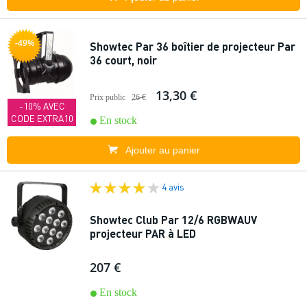
-49%
Showtec Par 36 boîtier de projecteur Par
36 court, noir
13,30 €
Prix public
26 €
-10% AVEC
CODE EXTRA10
En stock
Ajouter au panier
4 avis
Showtec Club Par 12/6 RGBWAUV
projecteur PAR à LED
207 €
En stock