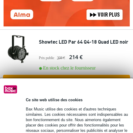
Showtec LED Par 64 Q4-18 Quad LED noir
214 €
Prix public
308 €
En stock chez le fournisseur
Ajouter au panier
10 avis
Ce site web utilise des cookies
Bax Music utilise des cookies et d'autres techniques
Showtec projecteur PRO PAR 56 court
similaires. Les cookies nécessaires sont indispensables au
noir
bon fonctionnement du site. Nous aimerions également
placer des cookies pour offrir des fonctionnalités pour les
réseaux sociaux, personnaliser les publicités et analyser le
23,90 €