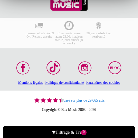
Livraison offerte dès 99
Commande passée
30 jours satisfait ou
€* / Retours gratuits
avant 23:00, livraison
remboursé
sous 2 jours ouvrés (si
en stock)
BLOG
Mentions légales
|
Politique de confidentialité
|
Paramètres des cookies
basé sur plus de 29 065 avis
Copyright © Bax Music 2003 - 2026
0
Filtrage & Tri