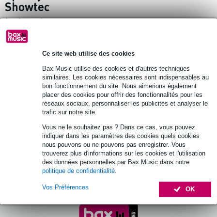
Showtec
1
produit trouvé.
Top 10
Ce site web utilise des cookies
Bax Music utilise des cookies et d'autres techniques
similaires. Les cookies nécessaires sont indispensables au
Showtec Pixel Dot 50 mm LED RGB pour
bon fonctionnement du site. Nous aimerions également
installation fixe au plafond
placer des cookies pour offrir des fonctionnalités pour les
réseaux sociaux, personnaliser les publicités et analyser le
21,30 €
trafic sur notre site.
Prix public
24,40 €
Vous ne le souhaitez pas ? Dans ce cas, vous pouvez
En stock chez le fournisseur
indiquer dans les paramètres des cookies quels cookies
nous pouvons ou ne pouvons pas enregistrer. Vous
Ajouter au panier
trouverez plus d'informations sur les cookies et l'utilisation
des données personnelles par Bax Music dans notre
politique de confidentialité
.
Vos Préférences
OK