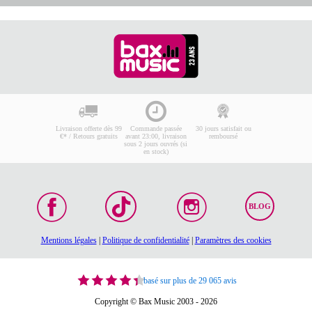
Livraison offerte dès 99
Commande passée
30 jours satisfait ou
€* / Retours gratuits
avant 23:00, livraison
remboursé
sous 2 jours ouvrés (si
en stock)
BLOG
Mentions légales
|
Politique de confidentialité
|
Paramètres des cookies
basé sur plus de 29 065 avis
Copyright © Bax Music 2003 - 2026