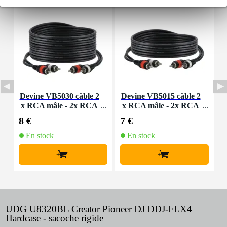
Devine VB5030 câble 2
Devine VB5015 câble 2
D
x RCA mâle - 2x RCA
x RCA mâle - 2x RCA
A
mâle 3 m
mâle - 1,5 m
8 €
7 €
6
En stock
En stock
+
+
UDG U8320BL Creator Pioneer DJ DDJ-FLX4
Hardcase - sacoche rigide