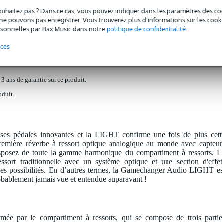
ouhaitez pas ? Dans ce cas, vous pouvez indiquer dans les paramètres des co
Téléchargements (2)
e pouvons pas enregistrer. Vous trouverez plus d'informations sur les cookies
sonnelles par Bax Music dans notre
politique de confidentialité
.
cal Spring Reverb System
nces
 3 ans de garantie sur ce produit.
oduit.
es pédales innovantes et la LIGHT confirme une fois de plus cett
première réverbe à ressort optique analogique au monde avec capteur
isposez de toute la gamme harmonique du compartiment à ressorts. L
ssort traditionnelle avec un système optique et une section d'effet
lles possibilités. En d’autres termes, la Gamechanger Audio LIGHT es
bablement jamais vue et entendue auparavant !
ée par le compartiment à ressorts, qui se compose de trois partie