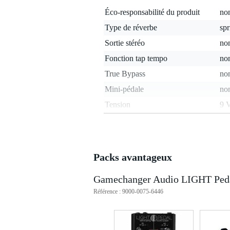
Éco-responsabilité du produit
non
Type de réverbe
spr
Sortie stéréo
no
Fonction tap tempo
no
True Bypass
non
Mini-pédale
no
Tension
9 
Alimentation par pile
no
Centre négatif/positif
cen
Type de fiche adaptateur
cyl
Packs avantageux
Adaptateur inclus
no
Gamechanger Audio LIGHT Pedal
Le poids et les dimensions sont indiqués ave
Référence : 9000-0075-6446
Poids
1,2
(emballage inclus)
Dimensions
22,
(emballage inclus)