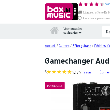
basé
Livraison offerte dès 99
Commande passée avant 
Voir toutes les
catégories
Accueil
Guitare
Effet guitare
Pédales d'
/
/
/
Gamechanger Audi
5
5,0 / 5
2
avis
Écrire 
POPULAIRE