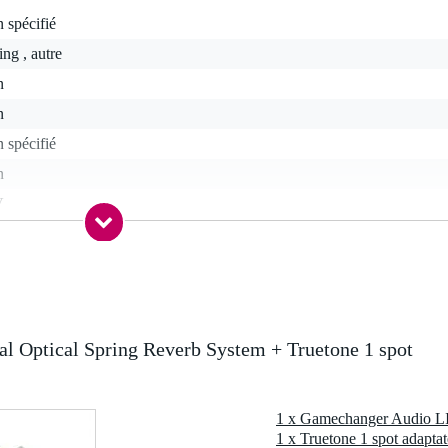
 spécifié
ing , autre
n
n
 spécifié
n
V
n
tre négatif
indrique 2,1 mm (dimension interne)
n
 Optical Spring Reverb System + Truetone 1 spot
c l'emballage inclus
 kg
0 x 15,0 x 8,5 cm