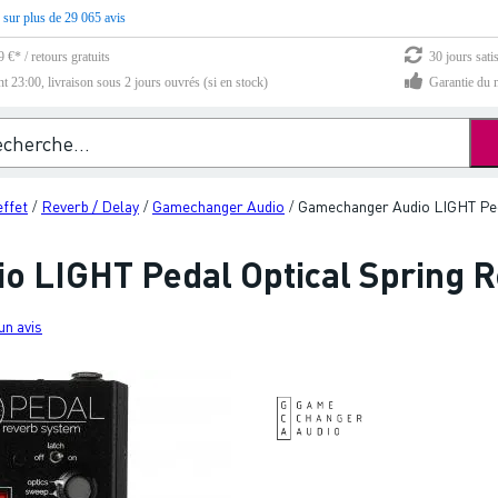
 sur plus de 29 065 avis
 €* / retours gratuits
30 jours sati
23:00, livraison sous 2 jours ouvrés (si en stock)
Garantie du m
effet
Reverb / Delay
Gamechanger Audio
Gamechanger Audio LIGHT Ped
/
/
/
o LIGHT Pedal Optical Spring 
un avis