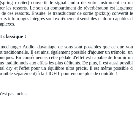
 (spring exciter) convertit le signal audio de votre instrument en un
rer les ressorts. Le son du compartiment de réverbération est largemen
de ces ressorts. Ensuite, le transducteur de sortie (pickup) convertit le
eurs infrarouges intégrés sont extrêmement sensibles et donc capables d
mplexes.
t classique !
Gamechanger Audio, davantage de sons sont possibles que ce que vou
t traditionnelle. Il est ainsi également possible d'ajouter un trémolo, un
iques. En conséquence, cette pédale d'effet est capable de fournir un
us traditionnels aux effets les plus délirants. De plus, il est aussi possib
al dry et l'effet pour un équilibre ultra précis. Il est même possible d
ponible séparément) à la LIGHT pour encore plus de contrôle !
t
'est pas inclus.