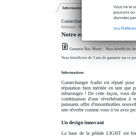
Vous ne le s
Informations
Vidéos (1)
Avis
(2)
pouvons ou n
données per
Gamechanger Audio LIGHT Pedal Opti
Référence :
9000-0075-6431
Vos Préfére
Notre engagement service
Garantie Bax Music
: Vous bénéficiez de
Vous bénéficiez de 3 ans de garantie sur ce pr
Informations
Gamechanger Audio est réputé pour s
réputation bien méritée en tant que 
infrarouges ! De cette façon, vous d
combinaison d'une réverbération à re
puissants offre d'innombrables nouve
une réverbe comme vous n’en avez pro
Un design innovant
La base de la pédale LIGHT est form