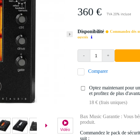
360 €
TVA 20% incluse
Disponibilité
Commandez dès mai
ouvrés
-
+
Comparer
Optez maintenant pour une
et profitez de plus d'avant
18 € (frais uniques)
Bax Music Garantie : Vous béné
produit.
Vidéo
Commandez le pack de sécurit
suit :