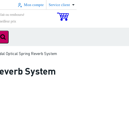
Mon compte
Service client
sfait ou remboursé
eilleur prix
al Optical Spring Reverb System
Reverb System