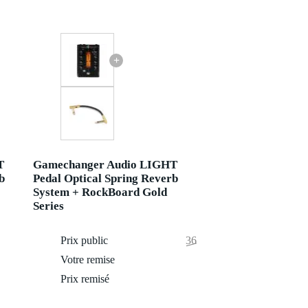
+
T
Gamechanger Audio LIGHT
b
Pedal Optical Spring Reverb
System + RockBoard Gold
Series
390 €
Prix public
367,30 €
3 €
Votre remise
0,30 €
387 €
Prix remisé
367 €