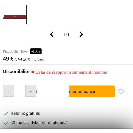
1
/
1
Prix public
60 €
-18%
49 €
(TVA 20% incluse)
Disponibilité
Délai de réapprovisionnement inconnu
Ajouter au panier
Retours gratuits
30 jours satisfait ou remboursé