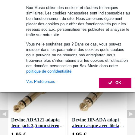
30 jours satisfait ou remboursé
Bax Music utilise des cookies et d'autres techniques
similaires. Les cookies nécessaires sont indispensables au
bon fonctionnement du site. Nous aimerions également
placer des cookies pour offrir des fonctionnalités pour les
Informations
réseaux sociaux, personnaliser les publicités et analyser le
trafic sur notre site.
Afficher toutes les caractéristiques du produit
Vous ne le souhaitez pas ? Dans ce cas, vous pouvez
indiquer dans les paramètres des cookies quels cookies
Accessoires (9)
nous pouvons ou ne pouvons pas enregistrer. Vous
trouverez plus d'informations sur les cookies et l'utilisation
des données personnelles par Bax Music dans notre
politique de confidentialité
.
Vos Préférences
OK
Devine ADA121 adapta
Devine HP-ADA adapt
D
teur jack 3,5 mm stéréo
ateur casque avec fileta
– jack 6,35 mm stéréo
ge (lot de 2)
1,95 €
4,95 €
1