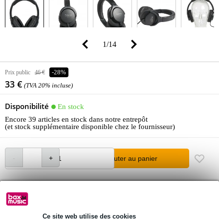
1
/
14
Prix public
46 €
-28%
33 €
(TVA 20% incluse)
Disponibilité
En stock
Encore 39 articles en stock dans notre entrepôt
(et stock supplémentaire disponible chez le fournisseur)
Ajouter au panier
Commande passée avant 23:00 = livraison mardi
Retours gratuits
Ce site web utilise des cookies