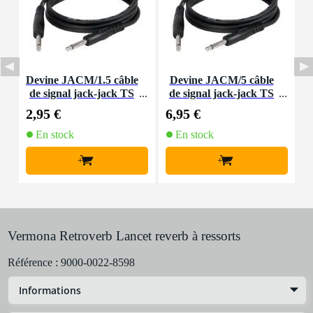
Devine JACM/1.5 câble
Devine JACM/5 câble
D
de signal jack-jack TS
de signal jack-jack TS
6,35 mm mono 1,5 mètr
6,35 mm mono 5 mètres
6
2,95 €
6,95 €
9
e
En stock
En stock
+
+
Vermona Retroverb Lancet reverb à ressorts
Référence :
9000-0022-8598
Informations