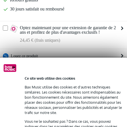
30 jours satisfait ou remboursé
Optez maintenant pour une extension de garantie de 2
ans et profitez de plus d'avantages exclusifs !
24,45 € (frais uniques)
%
Louez ce produit
Informations
Louez ce produit à partir de 35 € par mois
Ce site web utilise des cookies
Location de plusieurs produits à la fois : min. 300 € et max.
processeur multi-effets / reverb à ressorts
2 500 €
Bax Music utilise des cookies et d'autres techniques
gratuite
entrée audio :
Livraison à domicile
similaires. Les cookies nécessaires sont indispensables au
sensibilité max. : -32 dBu
Résiliation possible du contrat après 4 mois
bon fonctionnement du site. Nous aimerions également
Possibilité d'acheter votre/vos produit(s) à un tarif réduit
impédance : 1 MΩ
placer des cookies pour offrir des fonctionnalités pour les
Remplacement rapide par Bax Music en cas de défectuosité
réseaux sociaux, personnaliser les publicités et analyser le
sortie :
trafic sur notre site.
niveau max. : 20 dBu
impédance : 600 Ω
Vous ne le souhaitez pas ? Dans ce cas, vous pouvez
Louez ce produit
indiquer dans les paramètres des cookies quels cookies