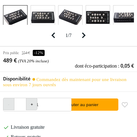
1
/
7
Prix public
554 €
-12%
489 €
(TVA 20% incluse)
0,05 €
dont éco-participation :
Disponibilité
Commandez dès maintenant pour une livraison
sous environ 7 jours ouvrés
Ajouter au panier
Livraison gratuite
Retours gratuits