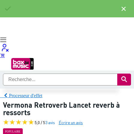
×
Processeur d'effet
Vermona Retroverb Lancet reverb à
ressorts
5,0 / 5
3 avis
Écrire un avis
POPULAIRE