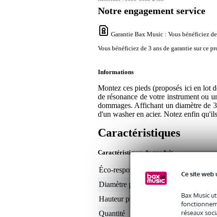
Notre engagement service
Garantie Bax Music
: Vous bénéficiez de
Vous bénéficiez de 3 ans de garantie sur ce pr
Informations
Montez ces pieds (proposés ici en lot d
de résonance de votre instrument ou un 
dommages. Affichant un diamètre de 30
d'un washer en acier. Notez enfin qu'i
Caractéristiques
Caractéristiques du produit
Éco-responsabilité du produit
non
Ce site web 
Diamètre pied/patin (mm)
30
Bax Music ut
Hauteur pied/patin (mm)
15
fonctionneme
réseaux socia
Quantité
4