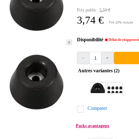
Prix public
5,55 €
3,74 €
TVA 20% incluse
Disponibilité
Délai de réapprovi
-
+
Autres variantes (2)
Comparer
Packs avantageux