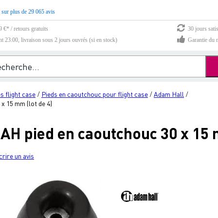
 sur plus de 29 065 avis
 €* / retours gratuits
30 jours sati
23:00, livraison sous 2 jours ouvrés (si en stock)
Garantie du m
s flight case
Pieds en caoutchouc pour flight case
Adam Hall
/
/
/
 15 mm (lot de 4)
H pied en caoutchouc 30 x 15 m
crire un avis