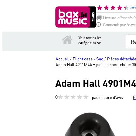
basé
Livraison offerte dès 99
Commande passée avant 
Voir toutes les
catégories
Accueil
Flight case - Sac
Pièces détachée
/
/
Adam Hall 4901M4AH pied en caoutchouc 30 x
Adam Hall 4901M4A
0
pas encore d'avis
É