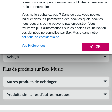
réseaux sociaux, personnaliser les publicités et analyser le
Behringer Q38-00000-90072 aérien pour Behringer /
trafic sur notre site.
Midas X AIR
Vous ne le souhaitez pas ? Dans ce cas, vous pouvez
indiquer dans les paramètres des cookies quels cookies
Référence :
OND-Q38-00000-90072
nous pouvons ou ne pouvons pas enregistrer. Vous
trouverez plus d'informations sur les cookies et l'utilisation
Informations
des données personnelles par Bax Music dans notre
politique de confidentialité
.
Caractéristiques
Vos Préférences
OK
Avis (0)
Plus de produits sur Bax Music
Autres produits de Behringer
Produits similaires d'autres marques