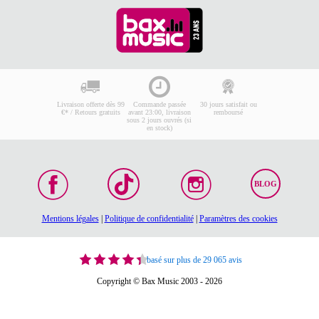
Livraison offerte dès 99
Commande passée
30 jours satisfait ou
€* / Retours gratuits
avant 23:00, livraison
remboursé
sous 2 jours ouvrés (si
en stock)
BLOG
Mentions légales
|
Politique de confidentialité
|
Paramètres des cookies
basé sur plus de 29 065 avis
Copyright © Bax Music 2003 - 2026