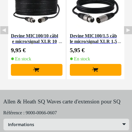
Devine MIC100/10 câbl
Devine MIC100/1.5 câb
D
e micro/signal XLR 10
le micro/signal XLR 1,5
m
m
mètre
9,95 €
5,95 €
8
En stock
En stock
+
+
Allen & Heath SQ Waves carte d'extension pour SQ
Référence :
9000-0066-0607
Informations