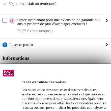
30 jours satisfait ou remboursé
Optez maintenant pour une extension de garantie de 2
ans et profitez de plus d'avantages exclusifs !
39,95 € (frais uniques)
%
Louez ce produit
Informations
Louez ce produit à partir de 57 € par mois
Location de plusieurs produits à la fois : min. 300 € et max.
Allen & Heath SQ Waves
2 500 €
gratuite
2x port Ethercon
Livraison à domicile
Résiliation possible du contrat après 4 mois
carte d'extension Waves pour console de mixage SQ
Ce site web utilise des cookies
Possibilité d'acheter votre/vos produit(s) à un tarif réduit
Afficher toutes les caractéristiques du produit
Remplacement rapide par Bax Music en cas de défectuosité
Bax Music utilise des cookies et d'autres techniques
similaires. Les cookies nécessaires sont indispensables au
Autres variantes (1)
bon fonctionnement du site. Nous aimerions également
Louez ce produit
placer des cookies pour offrir des fonctionnalités pour les
réseaux sociaux, personnaliser les publicités et analyser le