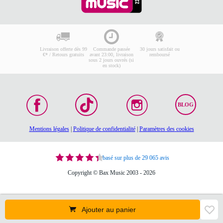
Livraison offerte dès 99
Commande passée
30 jours satisfait ou
€* / Retours gratuits
avant 23:00, livraison
remboursé
sous 2 jours ouvrés (si
en stock)
BLOG
Mentions légales
|
Politique de confidentialité
|
Paramètres des cookies
basé sur plus de 29 065 avis
Copyright © Bax Music 2003 - 2026
Ajouter au panier