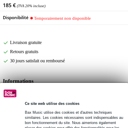
185 €
(TVA 20% incluse)
Disponibilité
Temporairement non disponible
Livraison gratuite
Retours gratuits
30 jours satisfait ou remboursé
Informations
Allen & Heath PL-14
pour les mélangeurs de zones audio Allen & Heath GR3 & 4
Ce site web utilise des cookies
jusqu'à deux PL-14 peuvent être connectés pour une zone
Bax Music utilise des cookies et d'autres techniques
Afficher toutes les caractéristiques du produit
similaires. Les cookies nécessaires sont indispensables au
bon fonctionnement du site. Nous aimerions également
Autres variantes (2)
placer des cookies pour offrir des fonctionnalités pour les