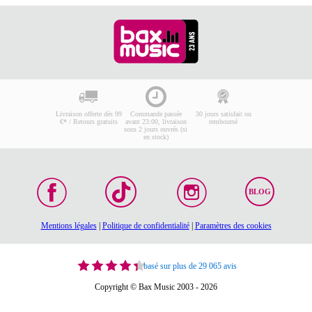
Livraison offerte dès 99
Commande passée
30 jours satisfait ou
€* / Retours gratuits
avant 23:00, livraison
remboursé
sous 2 jours ouvrés (si
en stock)
BLOG
Mentions légales
|
Politique de confidentialité
|
Paramètres des cookies
basé sur plus de 29 065 avis
Copyright © Bax Music 2003 - 2026