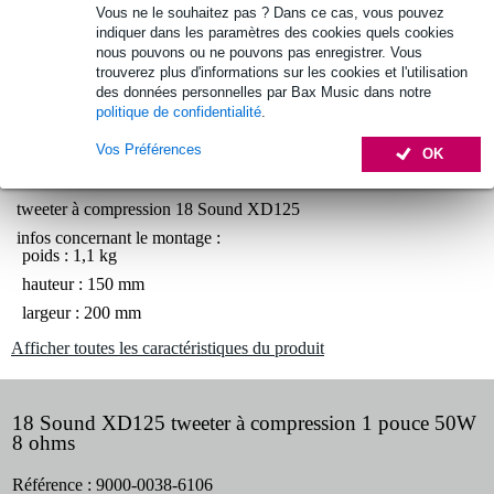
Vous ne le souhaitez pas ? Dans ce cas, vous pouvez
indiquer dans les paramètres des cookies quels cookies
nous pouvons ou ne pouvons pas enregistrer. Vous
Optez maintenant pour une extension de garantie de 2
trouverez plus d'informations sur les cookies et l'utilisation
ans et profitez de plus d'avantages exclusifs !
des données personnelles par Bax Music dans notre
politique de confidentialité
.
5,40 € (frais uniques)
Vos Préférences
OK
Informations
tweeter à compression 18 Sound XD125
infos concernant le montage :
poids : 1,1 kg
hauteur : 150 mm
largeur : 200 mm
Afficher toutes les caractéristiques du produit
18 Sound XD125 tweeter à compression 1 pouce 50W
8 ohms
Référence :
9000-0038-6106