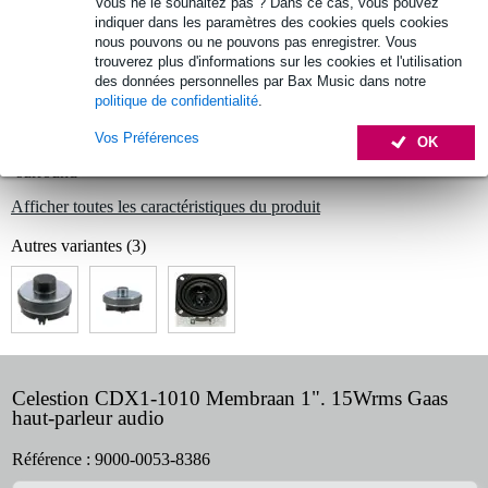
Vous ne le souhaitez pas ? Dans ce cas, vous pouvez
indiquer dans les paramètres des cookies quels cookies
nous pouvons ou ne pouvons pas enregistrer. Vous
Informations
trouverez plus d'informations sur les cookies et l'utilisation
des données personnelles par Bax Music dans notre
Celestion CDX1-1010 Membrane 1". 15Wrms Haut-parleur audio
politique de confidentialité
.
Mesh
Vos Préférences
OK
haut-parleur de compression
surround
Afficher toutes les caractéristiques du produit
Autres variantes (3)
Celestion CDX1-1010 Membraan 1". 15Wrms Gaas
haut-parleur audio
Référence :
9000-0053-8386