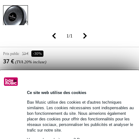
1
/
1
Prix public
53 €
-30%
37 €
(TVA 20% incluse)
Disponibilité
Commandez dès maintenant pour une livraison
dans environ 5 semaines
Ce site web utilise des cookies
Ajouter au panier
Bax Music utilise des cookies et d'autres techniques
similaires. Les cookies nécessaires sont indispensables au
bon fonctionnement du site. Nous aimerions également
placer des cookies pour offrir des fonctionnalités pour les
Retours gratuits
réseaux sociaux, personnaliser les publicités et analyser le
trafic sur notre site.
30 jours satisfait ou remboursé