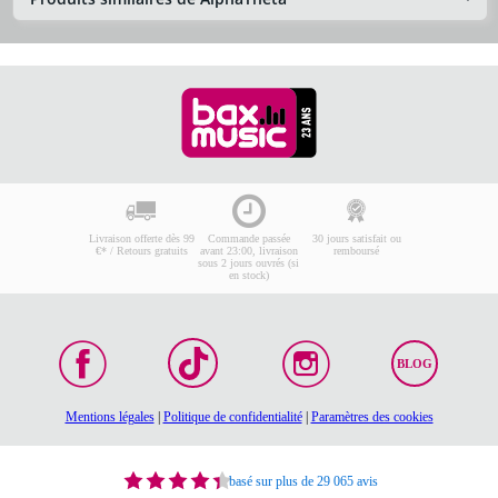
Livraison offerte dès 99
Commande passée
30 jours satisfait ou
€* / Retours gratuits
avant 23:00, livraison
remboursé
sous 2 jours ouvrés (si
en stock)
BLOG
Mentions légales
|
Politique de confidentialité
|
Paramètres des cookies
basé sur plus de 29 065 avis