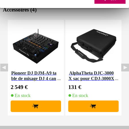
Accessoires (4)
Pioneer DJ DJM-A9 ta
AlphaTheta DJC-3000
ble de mixage DJ 4 can
X sac pour CDJ-3000X
X
aux
2 549 €
131 €
2
En stock
En stock
+
+