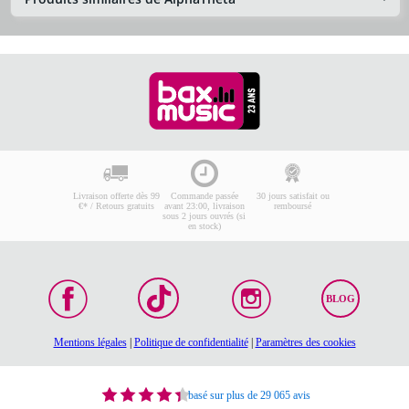
Livraison offerte dès 99
Commande passée
30 jours satisfait ou
€* / Retours gratuits
avant 23:00, livraison
remboursé
sous 2 jours ouvrés (si
en stock)
BLOG
Mentions légales
|
Politique de confidentialité
|
Paramètres des cookies
basé sur plus de 29 065 avis