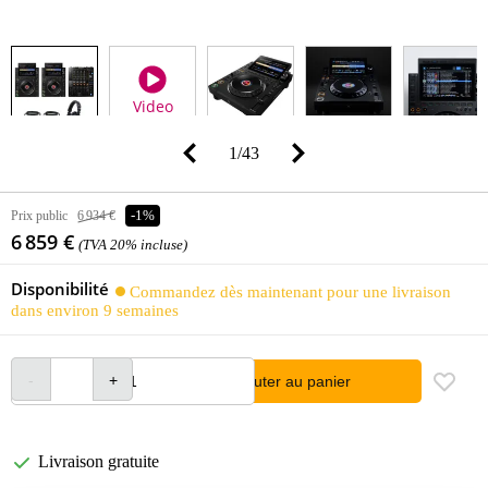
Video
1
/
43
Prix public
6 934 €
-1%
6 859 €
(TVA 20% incluse)
Disponibilité
Commandez dès maintenant pour une livraison
dans environ 9 semaines
Ajouter au panier
Livraison gratuite