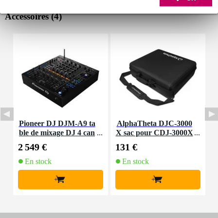
Accessoires (4)
Pioneer DJ DJM-A9 ta
AlphaTheta DJC-3000
ble de mixage DJ 4 can
X sac pour CDJ-3000X
X
aux
2 549 €
131 €
2
En stock
En stock
+
+