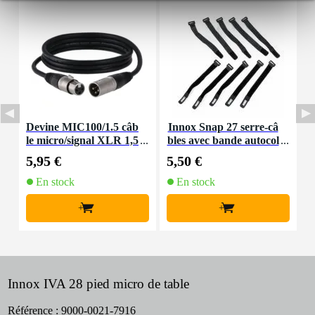
Devine MIC100/1.5 câb
Innox Snap 27 serre-câ
D
le micro/signal XLR 1,5
bles avec bande autocol
e
mètre
lante
5,95 €
5,50 €
0
En stock
En stock
+
+
Innox IVA 28 pied micro de table
Référence :
9000-0021-7916