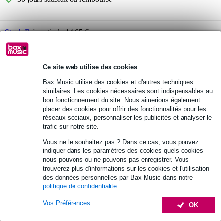
Stock B
à partir de 14,65 €
Innox IVA 28 pied micro de table
Vous n'êtes pas sûr si le
vous convient ?
Ce site web utilise des cookies
Démarrer la vérification
Bax Music utilise des cookies et d'autres techniques
similaires. Les cookies nécessaires sont indispensables au
bon fonctionnement du site. Nous aimerions également
placer des cookies pour offrir des fonctionnalités pour les
Informations
réseaux sociaux, personnaliser les publicités et analyser le
trafic sur notre site.
dimensions (pied debout) : 17 x 14 x 39 - 53 cm
Vous ne le souhaitez pas ? Dans ce cas, vous pouvez
longueur du pied (extensible) : 36 - 50 cm
indiquer dans les paramètres des cookies quels cookies
filetage : 5/8" (3/8" dévissé)
nous pouvons ou ne pouvons pas enregistrer. Vous
trouverez plus d'informations sur les cookies et l'utilisation
Afficher toutes les caractéristiques du produit
des données personnelles par Bax Music dans notre
politique de confidentialité
.
Accessoires (7)
Vos Préférences
OK