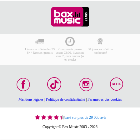
Livraison offerte dès 99
Commande passée
30 jours satisfait ou
€* / Retours gratuits
avant 23:00, livraison
remboursé
sous 2 jours ouvrés (si
en stock)
BLOG
Mentions légales
|
Politique de confidentialité
|
Paramètres des cookies
basé sur plus de 29 065 avis
Copyright © Bax Music 2003 - 2026