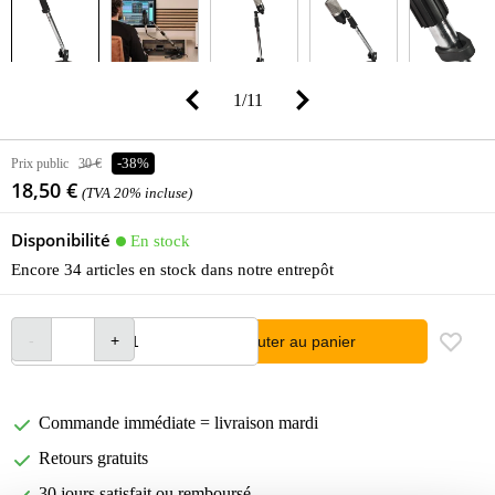
1
/
11
Prix public
30 €
-38%
18,50 €
(TVA 20% incluse)
Disponibilité
En stock
Encore 34 articles en stock dans notre entrepôt
Ajouter au panier
Commande immédiate = livraison mardi
Retours gratuits
30 jours satisfait ou remboursé