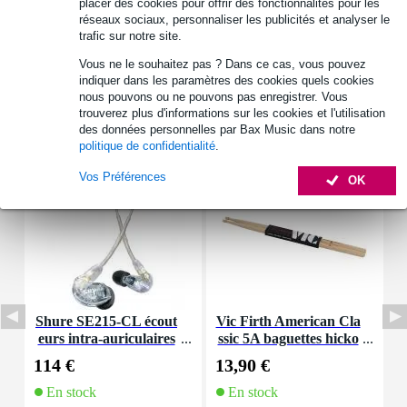
Autres variantes (4)
placer des cookies pour offrir des fonctionnalités pour les
réseaux sociaux, personnaliser les publicités et analyser le
trafic sur notre site.
Vous ne le souhaitez pas ? Dans ce cas, vous pouvez
indiquer dans les paramètres des cookies quels cookies
nous pouvons ou ne pouvons pas enregistrer. Vous
trouverez plus d'informations sur les cookies et l'utilisation
Accessoires (14)
des données personnelles par Bax Music dans notre
politique de confidentialité
.
Vos Préférences
OK
Shure SE215-CL écout
Vic Firth American Cla
S
eurs intra-auriculaires
ssic 5A baguettes hicko
e
en direct
ry avec olive en bois
114 €
13,90 €
2
En stock
En stock