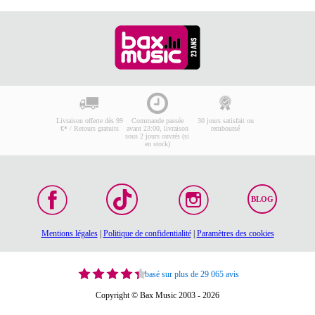
Livraison offerte dès 99
Commande passée
30 jours satisfait ou
€* / Retours gratuits
avant 23:00, livraison
remboursé
sous 2 jours ouvrés (si
en stock)
BLOG
Mentions légales
|
Politique de confidentialité
|
Paramètres des cookies
basé sur plus de 29 065 avis
Copyright © Bax Music 2003 - 2026