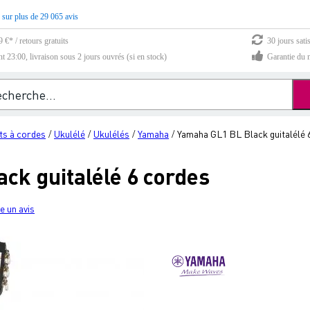
 sur plus de 29 065 avis
 €* / retours gratuits
30 jours sati
23:00, livraison sous 2 jours ouvrés (si en stock)
Garantie du m
ts à cordes
Ukulélé
Ukulélés
Yamaha
Yamaha GL1 BL Black guitalélé 
/
/
/
/
ck guitalélé 6 cordes
e un avis