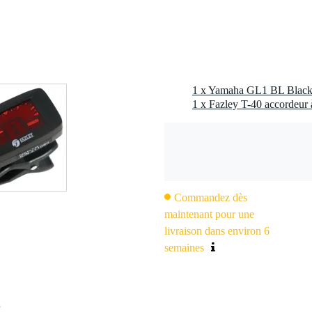
c l'emballage inclus
 kg
0 x 30,0 x 10,5 cm
1 x Yamaha GL1 BL Black g
1 x Fazley T-40 accordeur 
entre guitare et ukulélé)
Commandez dès
maintenant pour une
livraison dans environ 6
RM-125X)
semaines
3