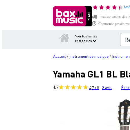
basé
Livraison offerte dès 99
Commande passée avant 
Voir toutes les
catégories
Accueil
Instrument de musique
Instrumen
/
/
Yamaha GL1 BL Bla
4.7
4,7 / 5
3
avis
Écrir