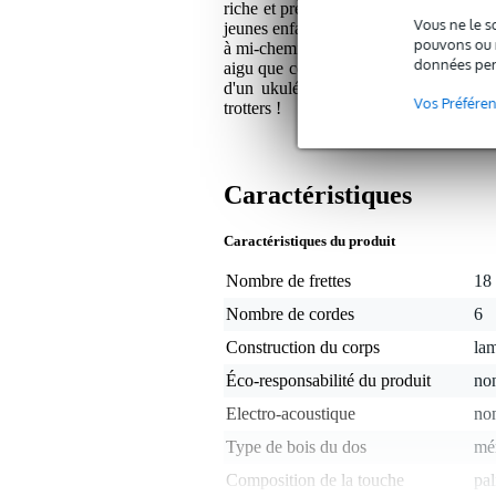
riche et précis (basses relativement do
Vous ne le s
jeunes enfants, aux débutants, mais éga
pouvons ou n
à mi-chemin entre celles d'une guitare c
données per
aigu que celui d'une guitare classique,
d'un ukulélé. Compact et robuste, le 
Vos Préfére
trotters !
Caractéristiques
Caractéristiques du produit
Nombre de frettes
18
Nombre de cordes
6
Construction du corps
la
Éco-responsabilité du produit
non
Electro-acoustique
no
Type de bois du dos
mé
Composition de la touche
pal