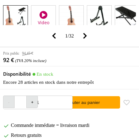
Video
1
/
32
Prix public
94,45 €
92 €
(TVA 20% incluse)
Disponibilité
En stock
Encore 28 articles en stock dans notre entrepôt
Ajouter au panier
Commande immédiate = livraison mardi
Retours gratuits