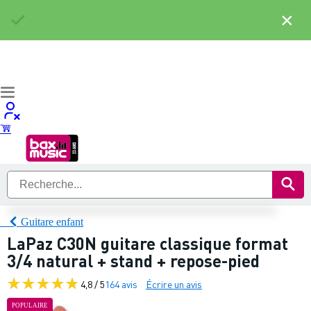
×
Guitare enfant
LaPaz C30N guitare classique format
3/4 natural + stand + repose-pied
4,8 / 5
164 avis
Écrire un avis
POPULAIRE