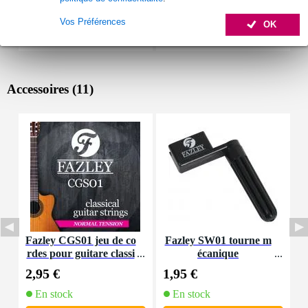
Vos Préférences
OK
Accessoires (11)
Fazley CGS01 jeu de co
Fazley SW01 tourne m
F
rdes pour guitare classi
écanique
p
que (normal tension)
2,95 €
1,95 €
7
En stock
En stock