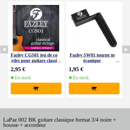
Fazley CGS01 jeu de co
Fazley SW01 tourne m
F
rdes pour guitare classi
écanique
p
que (normal tension)
2,95 €
1,95 €
7
En stock
En stock
+
+
LaPaz 002 BK guitare classique format 3/4 noire +
housse + accordeur