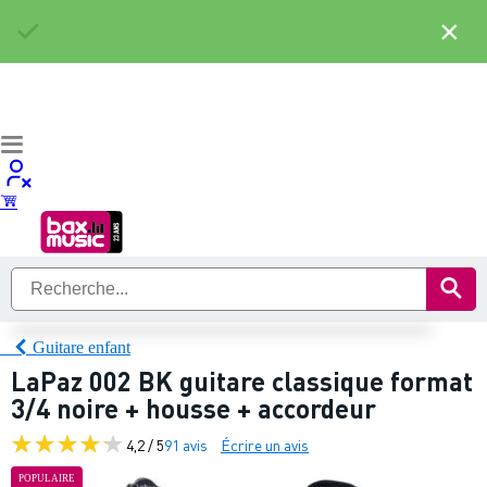
×
Guitare enfant
LaPaz 002 BK guitare classique format
3/4 noire + housse + accordeur
4,2 / 5
91 avis
Écrire un avis
POPULAIRE