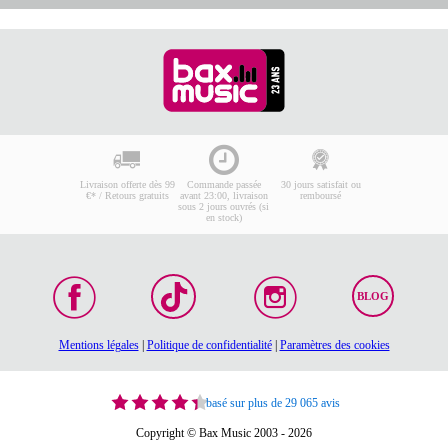
Livraison offerte dès 99
Commande passée
30 jours satisfait ou
€* / Retours gratuits
avant 23:00, livraison
remboursé
sous 2 jours ouvrés (si
en stock)
BLOG
Mentions légales
|
Politique de confidentialité
|
Paramètres des cookies
basé sur plus de 29 065 avis
Copyright © Bax Music 2003 - 2026