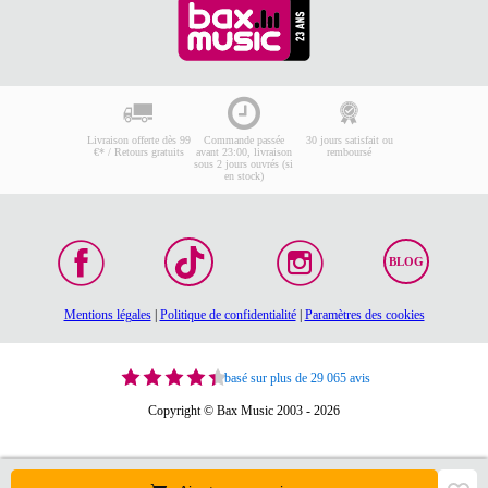
Livraison offerte dès 99
Commande passée
30 jours satisfait ou
€* / Retours gratuits
avant 23:00, livraison
remboursé
sous 2 jours ouvrés (si
en stock)
BLOG
Mentions légales
|
Politique de confidentialité
|
Paramètres des cookies
basé sur plus de 29 065 avis
Copyright © Bax Music 2003 - 2026