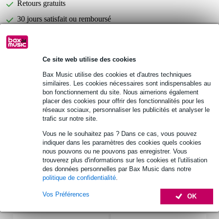
Retours gratuits
30 jours satisfait ou remboursé
DAP H2 Stack Case Value Line caisse
Vous n'êtes pas sûr si le
Ce site web utilise des cookies
de transport
vous convient ?
Bax Music utilise des cookies et d'autres techniques
Démarrer la vérification
similaires. Les cookies nécessaires sont indispensables au
bon fonctionnement du site. Nous aimerions également
placer des cookies pour offrir des fonctionnalités pour les
Informations
réseaux sociaux, personnaliser les publicités et analyser le
trafic sur notre site.
H2 Stack Case
Vous ne le souhaitez pas ? Dans ce cas, vous pouvez
renforcement en aluminium
indiquer dans les paramètres des cookies quels cookies
nous pouvons ou ne pouvons pas enregistrer. Vous
dimensions: 515 x 235 x 365 mm (LxHxP)
trouverez plus d'informations sur les cookies et l'utilisation
Afficher toutes les caractéristiques du produit
des données personnelles par Bax Music dans notre
politique de confidentialité
.
Vos Préférences
Accessoires (5)
OK