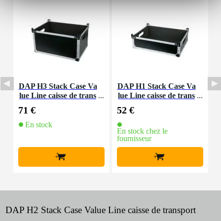
DAP H3 Stack Case Va
DAP H1 Stack Case Va
D
lue Line caisse de trans
lue Line caisse de trans
c
port
port
71 €
52 €
7
En stock
En stock chez le
E
fournisseur
f
+
+
DAP H2 Stack Case Value Line caisse de transport