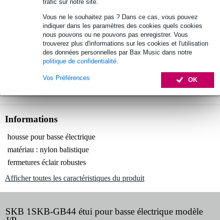
trafic sur notre site.
Retours gratuits
Vous ne le souhaitez pas ? Dans ce cas, vous pouvez
indiquer dans les paramètres des cookies quels cookies
30 jours satisfait ou remboursé
nous pouvons ou ne pouvons pas enregistrer. Vous
trouverez plus d'informations sur les cookies et l'utilisation
des données personnelles par Bax Music dans notre
SKB 1SKB-GB44 étui pour basse
politique de confidentialité
.
Vous n'êtes pas sûr si le
électrique modèle J/P
vous convient ?
Vos Préférences
OK
Démarrer la vérification
Informations
housse pour basse électrique
matériau : nylon balistique
fermetures éclair robustes
Afficher toutes les caractéristiques du produit
SKB 1SKB-GB44 étui pour basse électrique modèle