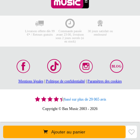
Livraison offerte dès 99
Commande passée
30 jours satisfait ou
€* / Retours gratuits
avant 23:00, livraison
remboursé
sous 2 jours ouvrés (si
en stock)
BLOG
Mentions légales
|
Politique de confidentialité
|
Paramètres des cookies
basé sur plus de 29 065 avis
Copyright © Bax Music 2003 - 2026
Ajouter au panier