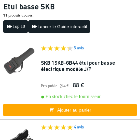
Etui basse SKB
11
produits trouvés.
Top 10
Lancer le Guide interactif
5 avis
SKB 1SKB-GB44 étui pour basse
électrique modèle J/P
88 €
Prix public
214 €
En stock chez le fournisseur
Ajouter au panier
4 avis