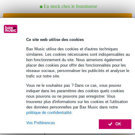
En stock chez le fournisseur
Ajouter au panier
7 avis
Ce site web utilise des cookies
Bax Music utilise des cookies et d'autres techniques
SKB iSeries 5014-OP étui étanche pour
similaires. Les cookies nécessaires sont indispensables au
basse
bon fonctionnement du site. Nous aimerions également
placer des cookies pour offrir des fonctionnalités pour les
549 €
réseaux sociaux, personnaliser les publicités et analyser le
trafic sur notre site.
En stock chez le fournisseur
Vous ne le souhaitez pas ? Dans ce cas, vous pouvez
indiquer dans les paramètres des cookies quels cookies
Ajouter au panier
nous pouvons ou ne pouvons pas enregistrer. Vous
trouverez plus d'informations sur les cookies et l'utilisation
des données personnelles par Bax Music dans notre
1 avis
politique de confidentialité
.
Vos Préférences
OK
SKB 1SKB-44 étui pour basses style P et
style J