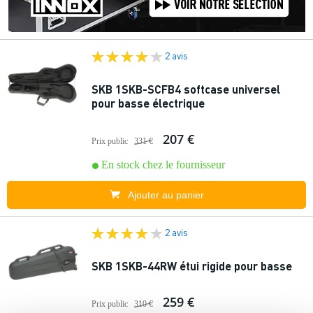
2 avis
SKB 1SKB-SCFB4 softcase universel
pour basse électrique
207 €
Prix public
331 €
En stock chez le fournisseur
Ajouter au panier
2 avis
SKB 1SKB-44RW étui rigide pour basse
259 €
Prix public
310 €