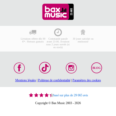
Livraison offerte dès 99
Commande passée
30 jours satisfait ou
€* / Retours gratuits
avant 23:00, livraison
remboursé
sous 2 jours ouvrés (si
en stock)
BLOG
Mentions légales
|
Politique de confidentialité
|
Paramètres des cookies
basé sur plus de 29 065 avis
Copyright © Bax Music 2003 - 2026