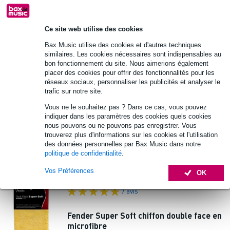
En stock chez le fournisseur
Ajouter au panier
Ce site web utilise des cookies
Bax Music utilise des cookies et d'autres techniques
5 avis
similaires. Les cookies nécessaires sont indispensables au
bon fonctionnement du site. Nous aimerions également
placer des cookies pour offrir des fonctionnalités pour les
Fender Custom Shop 4-Step Cleaning Kit
réseaux sociaux, personnaliser les publicités et analyser le
kit d'entretien Custom Shop Deluxe (lot
trafic sur notre site.
de 4)
Vous ne le souhaitez pas ? Dans ce cas, vous pouvez
indiquer dans les paramètres des cookies quels cookies
28 €
Prix public
35 €
nous pouvons ou ne pouvons pas enregistrer. Vous
trouverez plus d'informations sur les cookies et l'utilisation
En stock chez le fournisseur
des données personnelles par Bax Music dans notre
politique de confidentialité
.
Ajouter au panier
Vos Préférences
OK
7 avis
Fender Super Soft chiffon double face en
microfibre