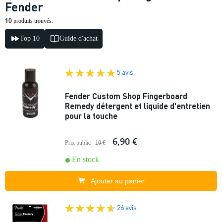
Fender
10
produits trouvés.
Top 10
Guide d'achat
5 avis
Fender Custom Shop Fingerboard
Remedy détergent et liquide d'entretien
pour la touche
6,90 €
Prix public
10 €
En stock
Ajouter au panier
26 avis