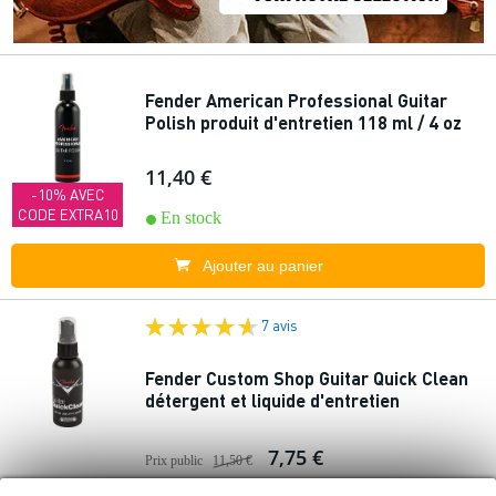
Fender American Professional Guitar
Polish produit d'entretien 118 ml / 4 oz
11,40 €
-10% AVEC
CODE EXTRA10
En stock
Ajouter au panier
7 avis
Fender Custom Shop Guitar Quick Clean
détergent et liquide d'entretien
7,75 €
Prix public
11,50 €