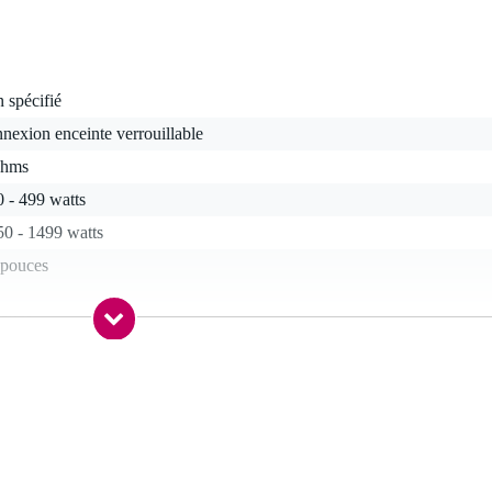
 spécifié
nexion enceinte verrouillable
ohms
 - 499 watts
50 - 1499 watts
 pouces
pouce
 kg
0 dB - 139 dB
 - 59 Hz
 - 20,9 kHz
 dB