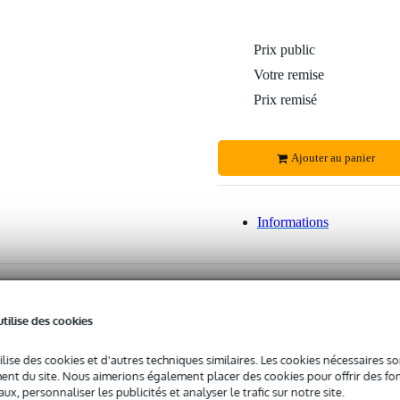
Prix public
Votre remise
Prix remisé
Ajouter au panier
Informations
30 jours satisfait ou remboursé
48 000+ prod
Garantie du meilleur prix
Modalités de
utilise des cookies
ilise des cookies et d'autres techniques similaires. Les cookies nécessaires 
nt du site. Nous aimerions également placer des cookies pour offrir des fon
ux, personnaliser les publicités et analyser le trafic sur notre site.