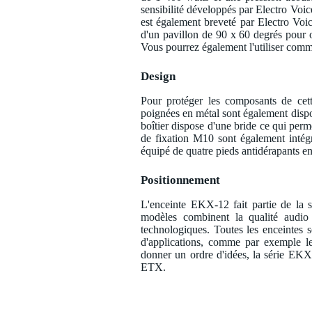
sensibilité développés par Electro Vo
est également breveté par Electro Voi
d'un pavillon de 90 x 60 degrés pour of
Vous pourrez également l'utiliser comm
Design
Pour protéger les composants de cett
poignées en métal sont également dispon
boîtier dispose d'une bride ce qui perme
de fixation M10 sont également intégré
équipé de quatre pieds antidérapants e
Positionnement
L'enceinte EKX-12 fait partie de la 
modèles combinent la qualité audio l
technologiques. Toutes les enceintes
d'applications, comme par exemple le 
donner un ordre d'idées, la série EK
ETX.