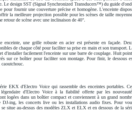
ice. Le design SST (Signal Synchronized Transducers™) du guide d'ond
ce pour fournir une couverture précise et homogène. L'enceinte dispos
frir la meilleure projection possible pour les scènes de taille moyenne
e retour de scène avec une inclinaison de 40°.
e enceinte, une grille robuste en acier est présente en façade. Deu
ibles de chaque côté pour faciliter sa prise en main et son transport. L
t d'installer facilement l'enceinte sur une barre de couplage. Huit point
s sur ce boîtier pour faciliter son montage. Pour finir, le dessous es
n caoutchouc.
série EKX d'Electro Voice qui rassemble des enceintes portables. Ce
égendaire d'Electro Voice à la fiabilité offerte par les nouveauté
 sont logées dans un boîtier compact et conviennent à un grand nombr
DJ-ing, les concerts live ou les installations audio fixes. Pour vou
X se situe au-dessus des modèles ZLX et ELX et en dessous de la séri