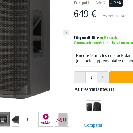
-17%
Prix public
779 €
649 €
TVA 20% incluse
Disponibilité
En stock
Commande immédiate = livraison mard
Encore 9 articles en stock dans
(et stock supplémentaire dispon
-
+
Autres variantes (1)
Vidéo
Video 2
Comparer