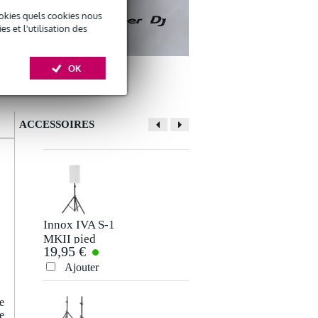
okies quels cookies nous
 et l'utilisation des
OK
ACCESSOIRES
Innox IVA S-1
Innox IVA07 barre
MKII pied
de couplage 35 mm
19,95 €
19 €
d'enceinte 1,8
mètre
Ajouter
Ajouter
e
e