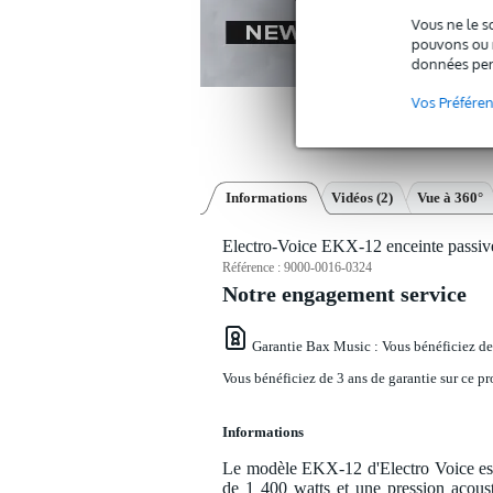
Vous ne le s
pouvons ou n
données per
Vos Préfére
Informations
Vidéos (2)
Vue à 360°
Electro-Voice EKX-12 enceinte passiv
Référence :
9000-0016-0324
Notre engagement service
Garantie Bax Music
: Vous bénéficiez de
Vous bénéficiez de 3 ans de garantie sur ce pr
Informations
Le modèle EKX-12 d'Electro Voice est 
de 1 400 watts et une pression acous