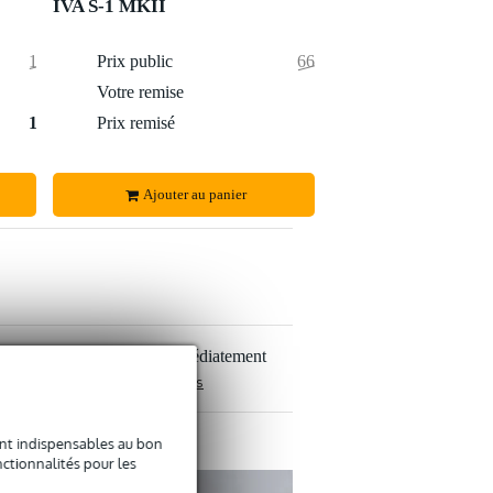
IVA S-1 MKII
1 298 €
Prix public
668,95 €
35 €
Votre remise
2,95 €
1 263 €
Prix remisé
666 €
Ajouter au panier
uits en stock, expédiés immédiatement
 paiement sûres et étendues
sont indispensables au bon
ctionnalités pour les