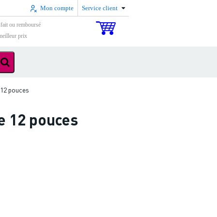
Mon compte
Service client
sfait ou remboursé
eilleur prix
 12 pouces
e 12 pouces