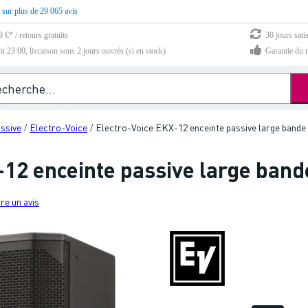
 sur plus de 29 065 avis
 €* / retours gratuits
30 jours sati
23:00, livraison sous 2 jours ouvrés (si en stock)
Garantie du m
assive
Electro-Voice
Electro-Voice EKX-12 enceinte passive large bande
/
/
-12 enceinte passive large band
re un avis