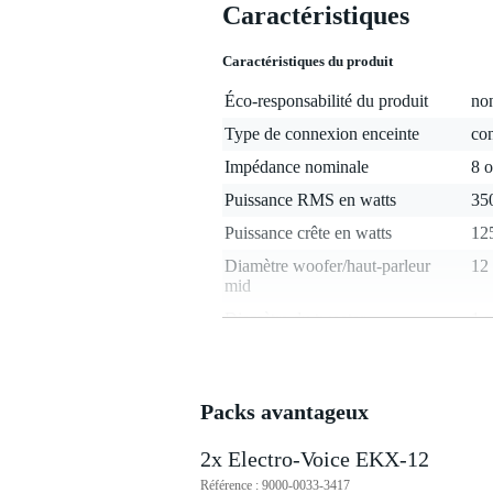
Caractéristiques
Caractéristiques du produit
Éco-responsabilité du produit
non
Type de connexion enceinte
con
Impédance nominale
8 
Puissance RMS en watts
350
Puissance crête en watts
12
Diamètre woofer/haut-parleur
12
mid
Diamètre du tweeter
1 
Poids par enceinte
17
SPL max.
13
Packs avantageux
Fréquences min.
50
Fréquences max.
20
2x Electro-Voice EKX-12
Sensibilité
95
Référence : 9000-0033-3417