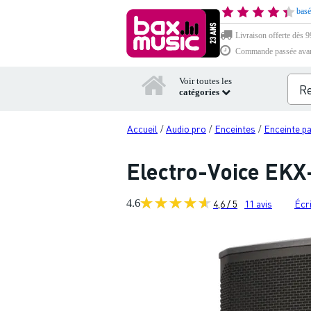
basé
Livraison offerte dès 99
Commande passée avant 
Voir toutes les
catégories
Accueil
Audio pro
Enceintes
Enceinte p
/
/
/
Electro-Voice EKX
4.6
4,6 / 5
11
avis
Écri