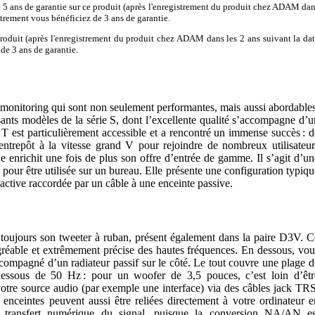
e 5 ans de garantie sur ce produit (après l'enregistrement du produit chez ADAM da
istrement vous bénéficiez de 3 ans de garantie.
produit (après l'enregistrement du produit chez ADAM dans les 2 ans suivant la da
de 3 ans de garantie.
monitoring qui sont non seulement performantes, mais aussi abordables
ants modèles de la série S, dont l’excellente qualité s’accompagne d’u
 T est particulièrement accessible et a rencontré un immense succès : d
entrepôt à la vitesse grand V pour rejoindre de nombreux utilisateur
 enrichit une fois de plus son offre d’entrée de gamme. Il s’agit d’un
pour être utilisée sur un bureau. Elle présente une configuration typiqu
 active raccordée par un câble à une enceinte passive.
 toujours son tweeter à ruban, présent également dans la paire D3V. C
agréable et extrêmement précise des hautes fréquences. En dessous, vou
compagné d’un radiateur passif sur le côté. Le tout couvre une plage d
essous de 50 Hz : pour un woofer de 3,5 pouces, c’est loin d’êtr
otre source audio (par exemple une interface) via des câbles jack TRS
 enceintes peuvent aussi être reliées directement à votre ordinateur e
 transfert numérique du signal, puisque la conversion NA/AN es