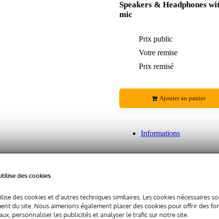
Speakers & Headphones wi
mic
Prix public
Votre remise
Prix remisé
Ajouter au panier
Informations
30 jours satisfait ou remboursé
48 000+ prod
utilise des cookies
Garantie du meilleur prix
Modalités de
ilise des cookies et d'autres techniques similaires. Les cookies nécessaires 
nt du site. Nous aimerions également placer des cookies pour offrir des fon
ux, personnaliser les publicités et analyser le trafic sur notre site.