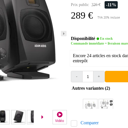
-11%
Prix public
326 €
289 €
TVA 20% incluse
Disponibilité
En stock
Commande immédiate = livraison mard
Encore 24 articles en stock da
entrepôt
-
+
Autres variantes (2)
Vidéo
Comparer