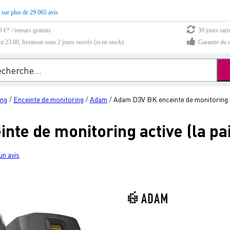
 sur plus de 29 065 avis
 €* / retours gratuits
30 jours sati
23:00, livraison sous 2 jours ouvrés (si en stock)
Garantie du m
ing
Enceinte de monitoring
Adam
Adam D3V BK enceinte de monitoring ac
/
/
/
te de monitoring active (la pa
un avis