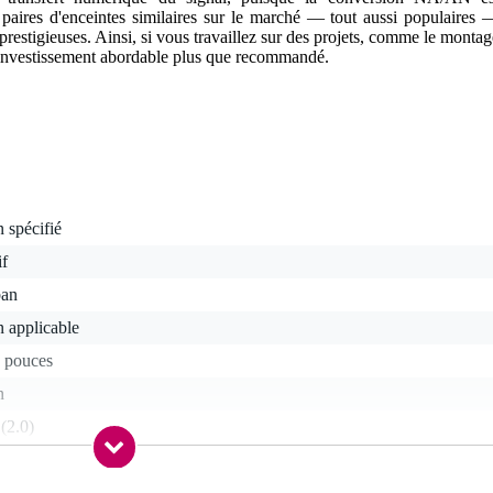
s paires d'enceintes similaires sur le marché — tout aussi populaires 
restigieuses. Ainsi, si vous travaillez sur des projets, comme le montag
n investissement abordable plus que recommandé.
 spécifié
if
ban
 applicable
5 pouces
n
 (2.0)
 - 22,9 kHz
 - 49 Hz