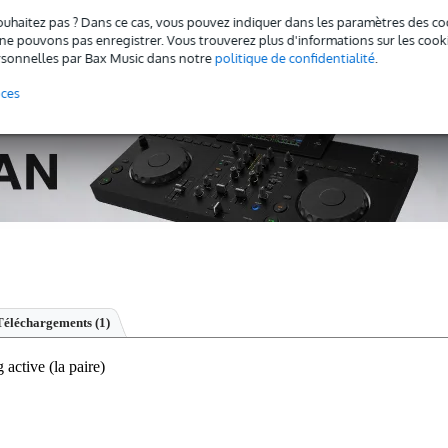
 pas sûr si le
Adam D3V BK enceinte de monitoring active (la paire
ouhaitez pas ? Dans ce cas, vous pouvez indiquer dans les paramètres des co
e pouvons pas enregistrer. Vous trouverez plus d'informations sur les cookies
Démarrer la vérification
sonnelles par Bax Music dans notre
politique de confidentialité
.
nces
Téléchargements (1)
ctive (la paire)