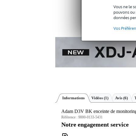
Vous n'êtes
convient ?
Vous ne le s
pouvons ou n
données per
Vos Préfére
Informations
Vidéos (1)
Avis
(6)
Adam D3V BK enceinte de monitoring a
Référence :
9000-0133-5431
Notre engagement service