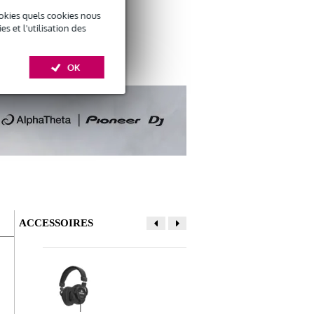
)
vous
okies quels cookies nous
 et l'utilisation des
OK
ACCESSOIRES