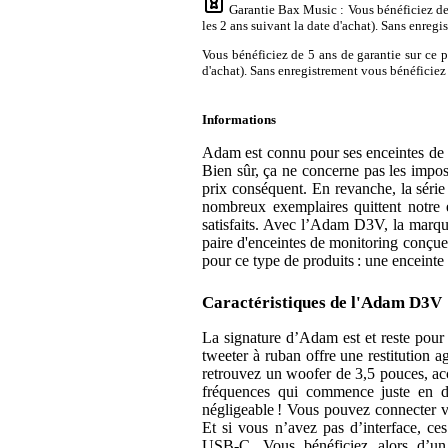
Garantie Bax Music
: Vous bénéficiez d
les 2 ans suivant la date d'achat). Sans enreg
Vous bénéficiez de 5 ans de garantie sur ce 
d'achat). Sans enregistrement vous bénéficiez 
Informations
Adam est connu pour ses enceintes de 
Bien sûr, ça ne concerne pas les impos
prix conséquent. En revanche, la série
nombreux exemplaires quittent notre 
satisfaits. Avec l’Adam D3V, la marque
paire d'enceintes de monitoring conçue 
pour ce type de produits : une enceinte
Caractéristiques de l'Adam D3V
La signature d’Adam est et reste pour
tweeter à ruban offre une restitution 
retrouvez un woofer de 3,5 pouces, ac
fréquences qui commence juste en d
négligeable ! Vous pouvez connecter v
Et si vous n’avez pas d’interface, ces
USB‑C. Vous bénéficiez alors d’un