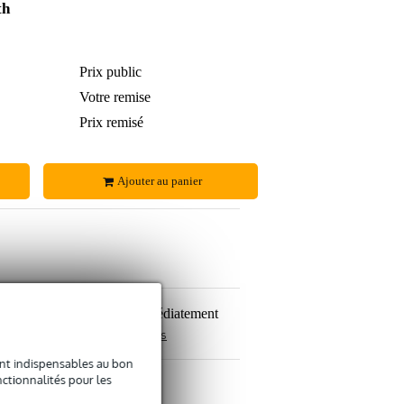
th
536 €
Prix public
344 €
5 €
Votre remise
6 €
531 €
Prix remisé
338 €
Ajouter au panier
uits en stock, expédiés immédiatement
 paiement sûres et étendues
sont indispensables au bon
ctionnalités pour les