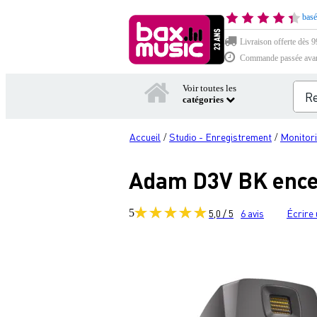
basé
Livraison offerte dès 99
Commande passée avant 
Voir toutes les
catégories
Accueil
Studio - Enregistrement
Monitor
/
/
Adam D3V BK encein
5
5,0 / 5
6
avis
Écrire 