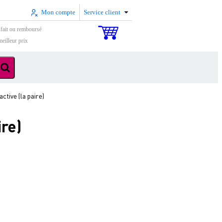
Mon compte
Service client
sfait ou remboursé
eilleur prix
tive (la paire)
ire)