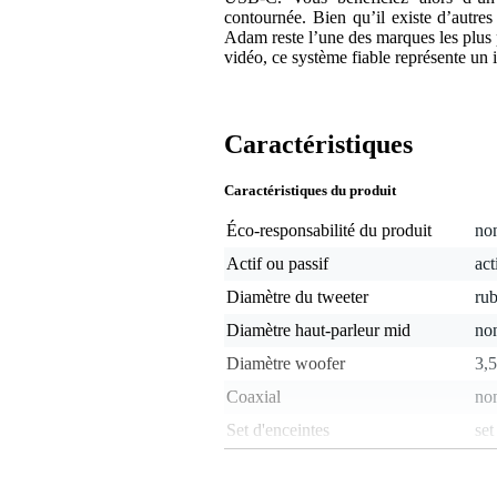
contournée. Bien qu’il existe d’autre
Adam reste l’une des marques les plus p
vidéo, ce système fiable représente u
Caractéristiques
Caractéristiques du produit
Éco-responsabilité du produit
non
Actif ou passif
act
Diamètre du tweeter
ru
Diamètre haut-parleur mid
non
Diamètre woofer
3,
Coaxial
no
Set d'enceintes
set
Fréquences max.
22
Fréquences min.
40