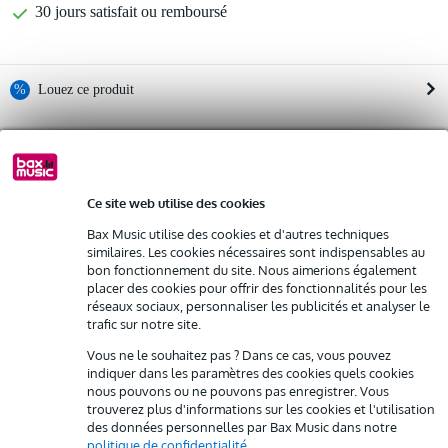
30 jours satisfait ou remboursé
%
Louez ce produit
Informations
Louez ce produit à partir de 70 € par mois
Location de plusieurs produits à la fois : min. 300 € et max.
Afficher toutes les caractéristiques du produit
2 500 €
gratuite
Ce site web utilise des cookies
Livraison à domicile
Résiliation possible du contrat après 4 mois
Autres variantes (8)
Bax Music utilise des cookies et d'autres techniques
Possibilité d'acheter votre/vos produit(s) à un tarif réduit
similaires. Les cookies nécessaires sont indispensables au
Remplacement rapide par Bax Music en cas de défectuosité
bon fonctionnement du site. Nous aimerions également
placer des cookies pour offrir des fonctionnalités pour les
réseaux sociaux, personnaliser les publicités et analyser le
Louez ce produit
trafic sur notre site.
Vous ne le souhaitez pas ? Dans ce cas, vous pouvez
indiquer dans les paramètres des cookies quels cookies
nous pouvons ou ne pouvons pas enregistrer. Vous
trouverez plus d'informations sur les cookies et l'utilisation
des données personnelles par Bax Music dans notre
politique de confidentialité
.