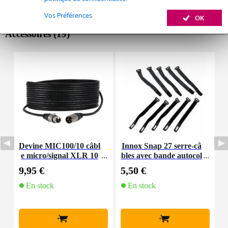
Vos Préférences
OK
Accessoires (19)
Devine MIC100/10 câbl
Innox Snap 27 serre-câ
I
e micro/signal XLR 10
bles avec bande autocol
e
m
lante
9,95 €
5,50 €
1
En stock
En stock
+
+