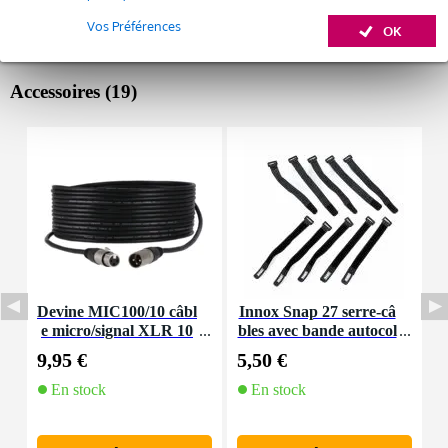
Vos Préférences
OK
Accessoires (19)
Devine MIC100/10 câbl
Innox Snap 27 serre-câ
I
e micro/signal XLR 10
bles avec bande autocol
e
m
lante
9,95 €
5,50 €
1
En stock
En stock