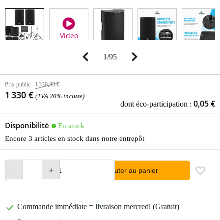
Video
1
/
95
Prix public
1 330,35 €
1 330 €
(TVA 20% incluse)
0,05 €
dont éco-participation :
Disponibilité
En stock
Encore 3 articles en stock dans notre entrepôt
Ajouter au panier
Commande immédiate = livraison mercredi (Gratuit)