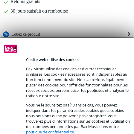
Retours gratuits
30 jours satisfait ou remboursé
%
Louez ce produit
Informations
Louez ce produit à partir de 95 € par mois
Location de plusieurs produits à la fois : min. 300 € et max.
Ce site web utilise des cookies
Afficher toutes les caractéristiques du produit
2 500 €
gratuite
Bax Music utilise des cookies et d'autres techniques
Livraison à domicile
similaires. Les cookies nécessaires sont indispensables au
Résiliation possible du contrat après 4 mois
Autres variantes (9)
bon fonctionnement du site. Nous aimerions également
Possibilité d'acheter votre/vos produit(s) à un tarif réduit
placer des cookies pour offrir des fonctionnalités pour les
Remplacement rapide par Bax Music en cas de défectuosité
réseaux sociaux, personnaliser les publicités et analyser le
trafic sur notre site.
Louez ce produit
Vous ne le souhaitez pas ? Dans ce cas, vous pouvez
indiquer dans les paramètres des cookies quels cookies
nous pouvons ou ne pouvons pas enregistrer. Vous
trouverez plus d'informations sur les cookies et l'utilisation
des données personnelles par Bax Music dans notre
politique de confidentialité
.