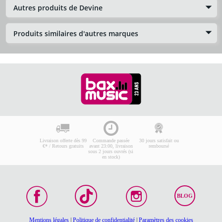
Autres produits de Devine
Produits similaires d'autres marques
Livraison offerte dès 99
Commande passée
30 jours satisfait ou
€* / Retours gratuits
avant 23:00, livraison
remboursé
sous 2 jours ouvrés (si
en stock)
BLOG
Mentions légales
|
Politique de confidentialité
|
Paramètres des cookies