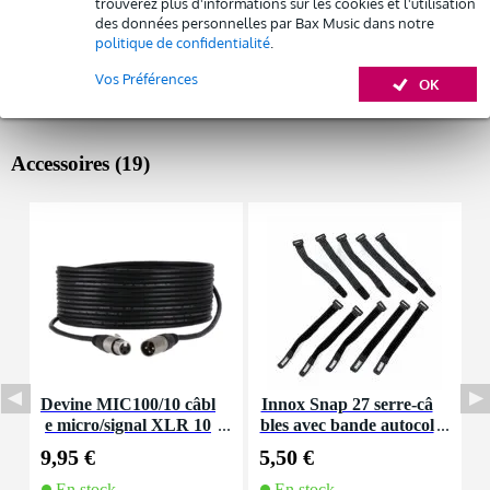
trouverez plus d'informations sur les cookies et l'utilisation
des données personnelles par Bax Music dans notre
politique de confidentialité
.
Vos Préférences
OK
Accessoires (19)
Devine MIC100/10 câbl
Innox Snap 27 serre-câ
I
e micro/signal XLR 10
bles avec bande autocol
e
m
lante
9,95 €
5,50 €
1
En stock
En stock