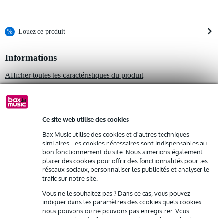
%
Louez ce produit
Informations
Louez ce produit à partir de 57 € par mois
Location de plusieurs produits à la fois : min. 300 € et max.
Afficher toutes les caractéristiques du produit
2 500 €
gratuite
Livraison à domicile
Autres variantes (4)
Résiliation possible du contrat après 4 mois
Possibilité d'acheter votre/vos produit(s) à un tarif réduit
Remplacement rapide par Bax Music en cas de défectuosité
Ce site web utilise des cookies
Bax Music utilise des cookies et d'autres techniques
similaires. Les cookies nécessaires sont indispensables au
Louez ce produit
bon fonctionnement du site. Nous aimerions également
Autres variantes (8)
placer des cookies pour offrir des fonctionnalités pour les
réseaux sociaux, personnaliser les publicités et analyser le
trafic sur notre site.
Vous ne le souhaitez pas ? Dans ce cas, vous pouvez
indiquer dans les paramètres des cookies quels cookies
nous pouvons ou ne pouvons pas enregistrer. Vous