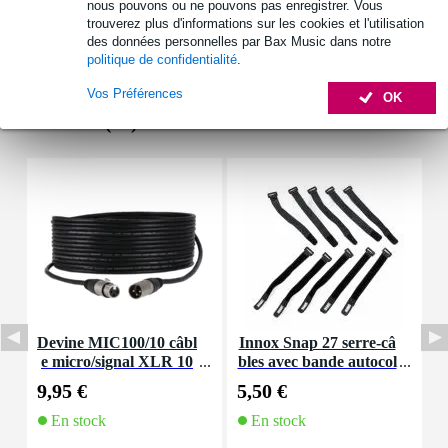
nous pouvons ou ne pouvons pas enregistrer. Vous
trouverez plus d'informations sur les cookies et l'utilisation
des données personnelles par Bax Music dans notre
politique de confidentialité
.
Vos Préférences
OK
Accessoires (20)
Devine MIC100/10 câbl
Innox Snap 27 serre-câ
I
e micro/signal XLR 10
bles avec bande autocol
e
m
lante
9,95 €
5,50 €
1
En stock
En stock