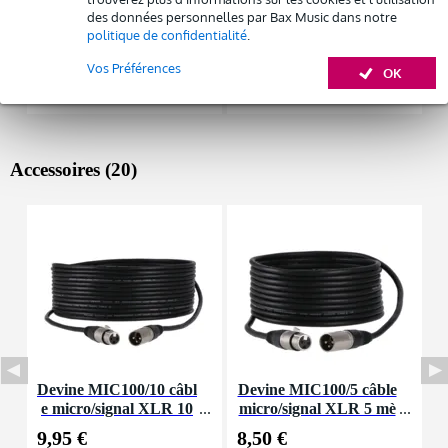
des données personnelles par Bax Music dans notre
politique de confidentialité
.
Vos Préférences
OK
Accessoires (20)
Devine MIC100/10 câbl
Devine MIC100/5 câble
I
e micro/signal XLR 10
micro/signal XLR 5 mè
e
m
tres
9,95 €
8,50 €
1