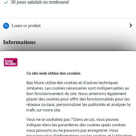
30 jours satisfait ou remboursé
%
Louez ce produit
Informations
Louez ce produit à partir de 39 € par mois
Location de plusieurs produits à la fois : min. 300 € et max.
Afficher toutes les caractéristiques du produit
2 500 €
gratuite
Livraison à domicile
Autres variantes (4)
Résiliation possible du contrat après 4 mois
Possibilité d'acheter votre/vos produit(s) à un tarif réduit
Ce site web utilise des cookies
Remplacement rapide par Bax Music en cas de défectuosité
Bax Music utilise des cookies et d'autres techniques
similaires. Les cookies nécessaires sont indispensables au
bon fonctionnement du site. Nous aimerions également
Louez ce produit
placer des cookies pour offrir des fonctionnalités pour les
Autres variantes (9)
réseaux sociaux, personnaliser les publicités et analyser le
trafic sur notre site.
Vous ne le souhaitez pas ? Dans ce cas, vous pouvez
indiquer dans les paramètres des cookies quels cookies
nous pouvons ou ne pouvons pas enregistrer. Vous
trouverez plus d'informations sur les cookies et l'utilisation