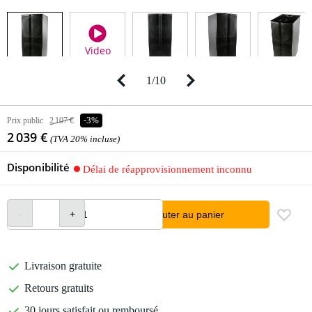
Video
1
/
10
Prix public
2 107 €
-3%
2 039 €
(TVA 20% incluse)
Disponibilité
Délai de réapprovisionnement inconnu
Ajouter au panier
Livraison gratuite
Retours gratuits
30 jours satisfait ou remboursé