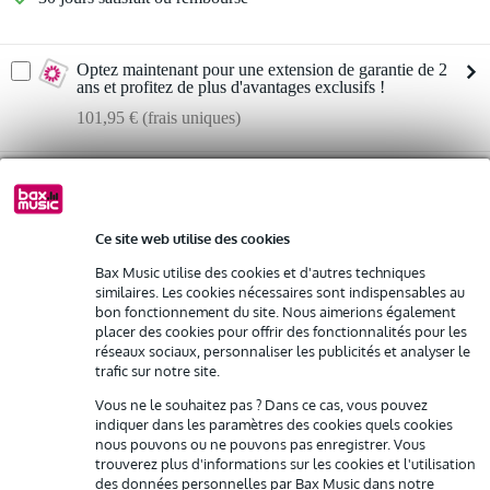
Optez maintenant pour une extension de garantie de 2
ans et profitez de plus d'avantages exclusifs !
101,95 € (frais uniques)
%
Louez ce produit
Informations
Ce site web utilise des cookies
Louez ce produit à partir de 146 € par mois
Location de plusieurs produits à la fois : min. 300 € et max.
Bax Music utilise des cookies et d'autres techniques
caisson de bases passif
2 500 €
similaires. Les cookies nécessaires sont indispensables au
gratuite
conçu pour la scène
Livraison à domicile
bon fonctionnement du site. Nous aimerions également
Résiliation possible du contrat après 4 mois
placer des cookies pour offrir des fonctionnalités pour les
woofer : 2x 18"
Possibilité d'acheter votre/vos produit(s) à un tarif réduit
réseaux sociaux, personnaliser les publicités et analyser le
Afficher toutes les caractéristiques du produit
trafic sur notre site.
Remplacement rapide par Bax Music en cas de défectuosité
Vous ne le souhaitez pas ? Dans ce cas, vous pouvez
Autres variantes (1)
indiquer dans les paramètres des cookies quels cookies
Louez ce produit
nous pouvons ou ne pouvons pas enregistrer. Vous
trouverez plus d'informations sur les cookies et l'utilisation
des données personnelles par Bax Music dans notre