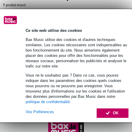
1
produit trouvé.
Top 10
Guide d'achat
Ce site web utilise des cookies
3 avis
Bax Music utilise des cookies et d'autres techniques
similaires. Les cookies nécessaires sont indispensables au
LD Systems LDI02 boîte de direct active
bon fonctionnement du site. Nous aimerions également
placer des cookies pour offrir des fonctionnalités pour les
réseaux sociaux, personnaliser les publicités et analyser le
49 €
Prix public
62 €
trafic sur notre site.
Vous ne le souhaitez pas ? Dans ce cas, vous pouvez
En stock chez le fournisseur
indiquer dans les paramètres des cookies quels cookies
nous pouvons ou ne pouvons pas enregistrer. Vous
Ajouter au panier
trouverez plus d'informations sur les cookies et l'utilisation
des données personnelles par Bax Music dans notre
politique de confidentialité
.
Vos Préférences
OK