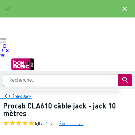
×
Câbles Jack
Procab CLA610 câble jack - jack 10
mètres
5,0 / 5
1 avis
Écrire un avis