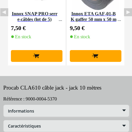
Innox SNAP PRO serr
Innox ETA GAF-01-B
P
e-câbles (lot de 5)
K gaffer 50 mm x 50 m
a
noir
7,50 €
9,50 €
6
En stock
En stock
+
+
Procab CLA610 câble jack - jack 10 mètres
Référence :
9000-0004-5370
Informations
Caractéristiques